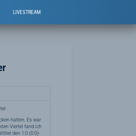
e
LIVESTREAM
er
ter
cken hatten. Es war
ten Viertel fand ich
tler den 1:0 (0:0)-