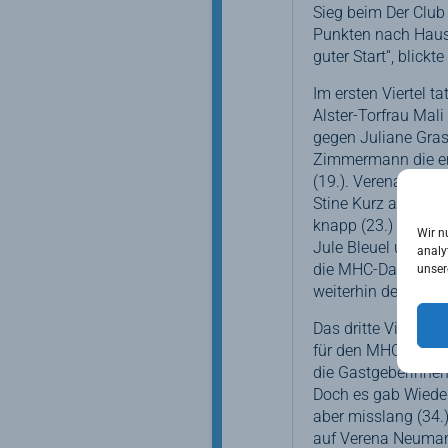
Sieg beim Der Club 
Punkten nach Hause
guter Start“, blick
Im ersten Viertel t
Alster-Torfrau Mal
gegen Juliane Grash
Zimmermann die ers
(19.). Verena Neu
Stine Kurz ab, aber
knapp (23.) auf der
Wir n
Jule Bleuel und La
analy
die MHC-Damen und k
unser
weiterhin der Lohn
Das dritte Viertel 
für den MHC, aber 
die Gastgeberinnen 
Doch es gab Wieder
aber misslang (34.)
auf Verena Neuman