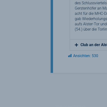
des Schlussviertels
Gerstenhöfer an Ma
acht für die MHC-D
gab Wiederholungs
aufs Alster-Tor un
(54.) über die Torl
Club an der Als
Ansichten:
530
←
Vorheriger Beitrag