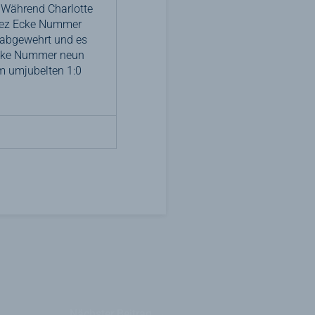
). Während Charlotte
enez Ecke Nummer
 abgewehrt und es
Ecke Nummer neun
um umjubelten 1:0
Nächster Beitrag
→