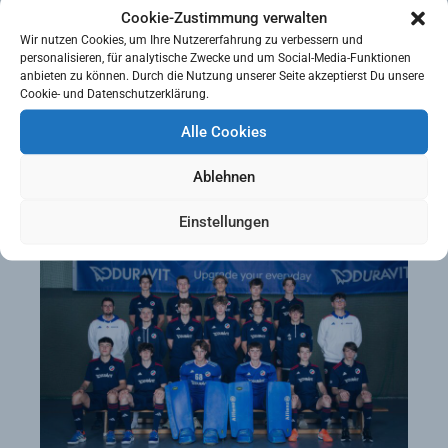
Trainer
Cookie-Zustimmung verwalten
Paul Bonsiep
Halle
Wir nutzen Cookies, um Ihre Nutzererfahrung zu verbessern und
Montag 18:30-21:00
personalisieren, für analytische Zwecke und um Social-Media-Funktionen
Co-Trainer
Dienstag 18:00-20:30
anbieten zu können. Durch die Nutzung unserer Seite akzeptierst Du unsere
Louis Neumann
Donnerstag 19:00-21:00
Cookie- und Datenschutzerklärung.
Alle Cookies
Kontakt
paul.bonsiep@mhc1907
.de
Ablehnen
+49 173 2936066
Einstellungen