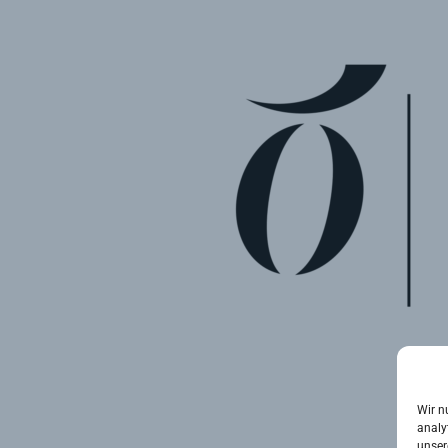
Wir n
analy
unser