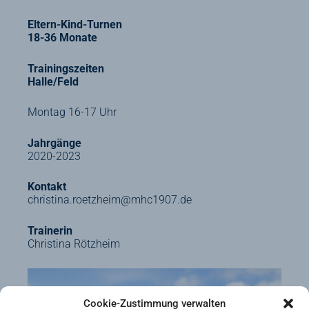
Eltern-Kind-Turnen
18-36 Monate
Trainingszeiten
Halle/Feld
Montag 16-17 Uhr
Jahrgänge
2020-2023
Kontakt
christina.roetzheim@mhc1907.de
Trainerin
Christina Rötzheim
Cookie-Zustimmung verwalten