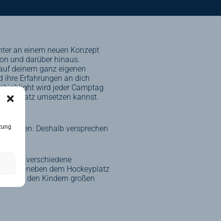
ter an einem neuen Konzept
gion und darüber hinaus.
 auf deinem ganz eigenen
d ihre Erfahrungen an dich
eshighlight wird jeder Camptag
f dem Platz umsetzen kannst.
zung
ps teilen. Deshalb versprechen
nst du verschiedene
m auf und neben dem Hockeyplatz
antieren den Kindern großen