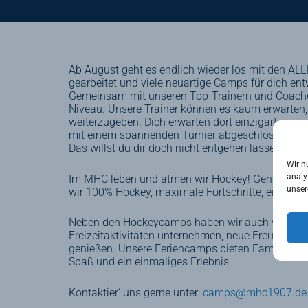
Ab August geht es endlich wieder los mit den AL
gearbeitet und viele neuartige Camps für dich ent
Gemeinsam mit unseren Top-Trainern und Coaches
Niveau. Unsere Trainer können es kaum erwarten, 
weiterzugeben. Dich erwarten dort einzigartige un
mit einem spannenden Turnier abgeschlossen, bei
Das willst du dir doch nicht entgehen lassen?
Wir n
analy
Im MHC leben und atmen wir Hockey! Genau diese
unser
wir 100% Hockey, maximale Fortschritte, eine so
Neben den Hockeycamps haben wir auch versch
Freizeitaktivitäten unternehmen, neue Freunde k
genießen. Unsere Feriencamps bieten Familien die
Spaß und ein einmaliges Erlebnis.
Kontaktier‘ uns gerne unter:
camps@mhc1907.de