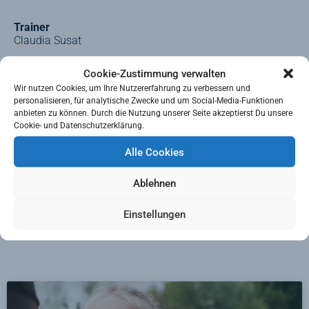
Trainer
Claudia Susat
Co-Trainer*in
Cookie-Zustimmung verwalten
Charlotte Gögel
Wir nutzen Cookies, um Ihre Nutzererfahrung zu verbessern und
Lina Becker
personalisieren, für analytische Zwecke und um Social-Media-Funktionen
Ylenia Schepp
anbieten zu können. Durch die Nutzung unserer Seite akzeptierst Du unsere
Olivia Förster
Cookie- und Datenschutzerklärung.
Alle Cookies
Ablehnen
Weitere Antworten zu Fragen der Mitgliedschaft, Dauer
des Schnupperns, Ausrüstung etc…findet ihr in unseren
Einstellungen
„Spielbetriebs FAQ“