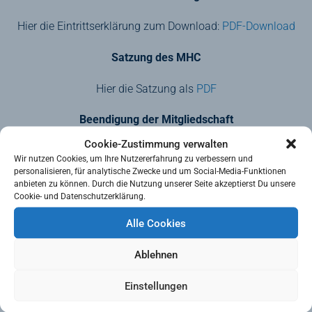
Hier die Eintrittserklärung zum Download:
PDF-Download
Satzung des MHC
Hier die Satzung als
PDF
Beendigung der Mitgliedschaft
Cookie-Zustimmung verwalten
Der Austritt aus dem MHC erfolgt durch eine schriftliche
Wir nutzen Cookies, um Ihre Nutzererfahrung zu verbessern und
Erklärung (per Post / per Email) und kann mit
personalisieren, für analytische Zwecke und um Social-Media-Funktionen
einer Frist von 4 Wochen zum 31.03. / 31.07. / 31.10. eines
anbieten zu können. Durch die Nutzung unserer Seite akzeptierst Du unsere
jeden Jahres erfolgen. Davon ausgenommen
Cookie- und Datenschutzerklärung.
bleiben Gründe für ein Sonderkündigungsrecht (Umzug, Tod,
etc.)
Alle Cookies
Anleitung zum Jugend-Tool
Ablehnen
Hier eine Anleitung zur Benutzung des Jugend-Tools:
PDF-
Einstellungen
Download