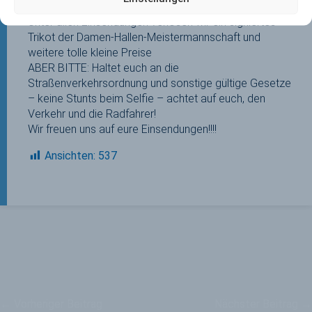
martin.weiche@mhc1907.de
Unter allen Einsendungen verlosen wir ein signiertes
Trikot der Damen-Hallen-Meistermannschaft und
weitere tolle kleine Preise
ABER BITTE: Haltet euch an die
Straßenverkehrsordnung und sonstige gültige Gesetze
– keine Stunts beim Selfie – achtet auf euch, den
Verkehr und die Radfahrer!
Wir freuen uns auf eure Einsendungen!!!!
Ansichten:
537
←
Vorheriger Beitrag
Nächster Beitrag
→