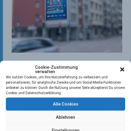
DYN, der Live Partner des MHC hat in der
Cookie-Zustimmung
Hockeyhochburg Mannheim ordentlich die
verwalten
Werbetrommel gerührt. Eine ganze Hauswand zeigt
Wir nutzen Cookies, um Ihre Nutzererfahrung zu verbessern und
den Menschen, dass ein DYN Abo nicht nur Top
personalisieren, für analytische Zwecke und um Social-Media-Funktionen
anbieten zu können. Durch die Nutzung unserer Seite akzeptierst Du unsere
Handball und Tischtennis, sondern auch Spitzen
Cookie- und Datenschutzerklärung.
Hockey beinhaltet! Wir möchten unserem Partner
danken und auch die Werbetrommel rühren – daher
Alle Cookies
haben wir folgende „Aufgabe“ für euch!
Findet die Stelle, an der dieses Banner hängt und
Ablehnen
macht von euch in MHC Kleidung mit dem Banner im
Hintergrund ein Selfie. Dieses schickt ihr dann an
Einstellungen