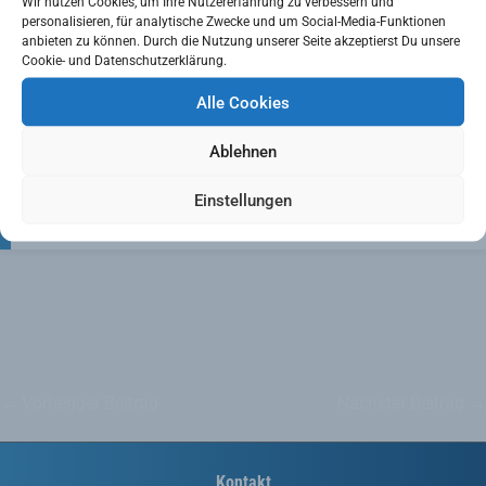
MIT eurem Lieblingsspieler:in euren
Wir nutzen Cookies, um Ihre Nutzererfahrung zu verbessern und
personalisieren, für analytische Zwecke und um Social-Media-Funktionen
Lieblingsbschäftigungen nachgehen!
anbieten zu können. Durch die Nutzung unserer Seite akzeptierst Du unsere
Das Angebot wird nach und nach erweitert und
Cookie- und Datenschutzerklärung.
ergänzt!
Viel Spaß beim Stöbern !
Alle Cookies
SHOP LINK
Ablehnen
Ansichten:
913
Einstellungen
←
Vorheriger Beitrag
Nächster Beitrag
→
Kontakt