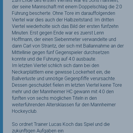
Zum Ende des ersten Viertels war es Joris Hähnlein,
der seine Mannschaft mit einem Doppelschlag die 2:0
Führung bescherte. Ohne Tore im darauffolgenden
Viertel war dies auch der Halbzeitstand. Im dritten
Viertel wiederholte sich das Bild der ersten fünfzehn
Minuten. Erst gegen Ende war es zuerst Lenn
Hoffmann, der einen Siebenmeter verwandelte und
dann Carl von Strantz, der sich mit Ballannahme an der
Mittellinie gegen fünf Gegenspieler durchsetzen
konnte und die Führung auf 4:0 ausbaute.
Im letzten Viertel schlich sich dann bei den
Neckarplättlern eine gewisse Lockerheit ein, die
Ballverluste und unnötige Gegenpfiffe verursachte.
Dessen geschuldet fielen im letzten Viertel keine Tore
mehr und der Mannheimer HC gewann mit 4:0 den
fünften von sechs möglichen Titeln in den
weiterführenden Altersklassen für den Mannheimer
Hockeyclub.
So ordnet Trainer Lucas Koch das Spiel und die
zukünftigen Aufgaben ein