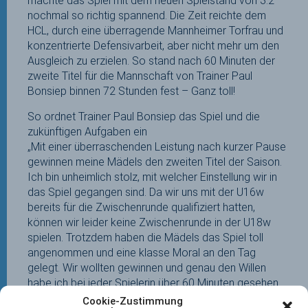
machte das Spiel mit dem neuen Spielstand von 3:2
nochmal so richtig spannend. Die Zeit reichte dem
HCL, durch eine überragende Mannheimer Torfrau und
konzentrierte Defensivarbeit, aber nicht mehr um den
Ausgleich zu erzielen. So stand nach 60 Minuten der
zweite Titel für die Mannschaft von Trainer Paul
Bonsiep binnen 72 Stunden fest – Ganz toll!
So ordnet Trainer Paul Bonsiep das Spiel und die
zukünftigen Aufgaben ein
„Mit einer überraschenden Leistung nach kurzer Pause
gewinnen meine Mädels den zweiten Titel der Saison.
Ich bin unheimlich stolz, mit welcher Einstellung wir in
das Spiel gegangen sind. Da wir uns mit der U16w
bereits für die Zwischenrunde qualifiziert hatten,
können wir leider keine Zwischenrunde in der U18w
spielen. Trotzdem haben die Mädels das Spiel toll
angenommen und eine klasse Moral an den Tag
gelegt. Wir wollten gewinnen und genau den Willen
habe ich bei jeder Spielerin über 60 Minuten gesehen.
Einer engagierten Defensivleistung und unserer
Cookie-Zustimmung