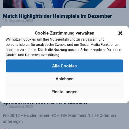
Match Highlights der Heimspiele im Dezember
13. Dezember 2023
Samstag, 9. Dezember Sonntag, 10. Dezember Sonntag, 10.
Cookie-Zustimmung verwalten
Dezember Sonntag,
Wir nutzen Cookies, um Ihre Nutzererfahrung zu verbessern und
Weiterlesen »
personalisieren, für analytische Zwecke und um Social-Media-Funktionen
anbieten zu können. Durch die Nutzung unserer Seite akzeptierst Du unsere
Cookie- und Datenschutzerklärung.
Wochenprogramm: 11. – 17. Dezember
12. Dezember 2023
Alle Cookies
Samstag, 16. Dezember 2023: MHC-Bundesliga Beim TSV Mannheim
Ablehnen
Hockey in
Weiterlesen »
Einstellungen
Spielberichte vom 9.& 10. Dezember
11. Dezember 2023
FR/08.12 – Feudenheimer HC – TSV Mannheim 1:7 FHC-Damen
unterliegen