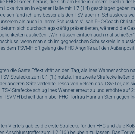
 die FHC-Damen heraus, die sich am Ende in diesem Duell in der
 Lokalrivalen in eigener Halle mit 1:7 (1:4) geschlagen geben 
reisen fand ich uns besser als den TSV, aber im Schusskreis war
unserem als auch in ihrem Schusskreis“, sah FHC-Coach Christian
eturm sich durchschlagskräftig präsentierten, während die Gas
öglichkeiten ausließen. „Wir müssen einfach auch mal schießen“
 Abschluss, wenn man sich im gegnerischen Schusskreis in aussic
es dem TSVMH oft gelang die FHC-Angriffe auf den Außenpositi
egten die Gäste Effektivität an den Tag, als Ines Wanner schon 
TSV-Strafecke zum 0:1 (1.) nutzte. Ihre zweite Strafecke ließen 
 der anderen Seite verfehlte Tessa von Velsen das TSV-Tor, als sie
ten TSV-Strafecke schlug Ines Wanner erneut zu und erhöhte auf 2:0
en TSVMH behielt dann aber FHC-Torfrau Hannah Stern gegen In
ten Viertels gab es die erste Strafecke für den FHC und Jule Ko
 Anschlusstreffer zum 1:2 (16.) bejubeln zu lassen. Das Tor ve