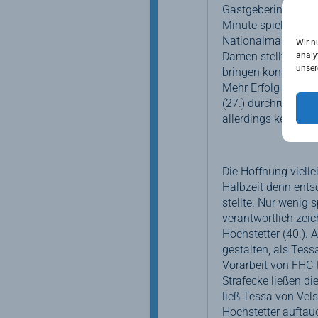
Gastgeberinnen Sch
Minute spielte Yev
Nationalmannschaft
Wir n
Damen stellte, auf 
analy
unser
bringen konnte (22
Mehr Erfolg hatten
(27.) durchrutscht
allerdings keine A
Die Hoffnung viell
Halbzeit denn ents
stellte. Nur wenig 
verantwortlich zeic
Hochstetter (40.).
gestalten, als Tess
Vorarbeit von FHC-
Strafecke ließen d
ließ Tessa von Vels
Hochstetter auftau