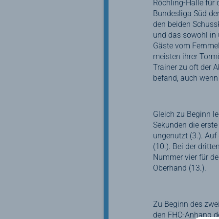
Röchling-Halle für
Bundesliga Süd dem
den beiden Schussk
und das sowohl in 
Gäste vom Fernmeld
meisten ihrer Torm
Trainer zu oft der
befand, auch wenn 
Gleich zu Beginn l
Sekunden die erste 
ungenutzt (3.). Auf
(10.). Bei der drit
Nummer vier für d
Oberhand (13.).
Zu Beginn des zwei
den FHC-Anhang den