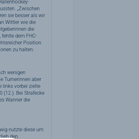
 Hallenhockey-
mussten. „Zwischen
en sie besser als wir
 Wittler wie die
tgeberinnen die
, fehlte dem FHC-
htsreicher Position
onen zu halten.
nach wenigen
die Turnerinnen aber
 links vorbei zielte
 (12.). Bei Strafecke
es Wanner die
ßwig nutzte diese um
rlieh den