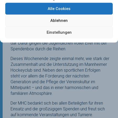
weiterhin zu fördern.
Alle Cookies
Darüber hinaus wurden weitere 590€ gesammelt für
das im Januar 2025 in Hamburg stattfindende Juli
Ablehnen
Harnack Turnier für U16 Teams. Dieses Benefizturnier
zu Gunsten der Kinderkrebsforschung stellt jedes Jahr
Einstellungen
ein Highlight im Turnierkalender unserer WU16/MU16
dar. Dafür gingen die Jugendlichen voller Eifer mit der
Spendenbox durch die Reihen.
Dieses Wochenende zeigte einmal mehr, wie stark der
Zusammenhalt und die Unterstützung im Mannheimer
Hockeyclub sind. Neben den sportlichen Erfolgen
steht vor allem die Förderung der nächsten
Generation und die Pflege der Vereinskultur im
Mittelpunkt – und das in einer harmonischen und
familiären Atmosphäre.
Der MHC bedankt sich bei allen Beteiligten für ihren
Einsatz und die großzügigen Spenden und freut sich
auf kommende Veranstaltungen und Turniere.