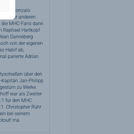
C, aber Gonzalo
. Auf der anderen
ten die MHC-Fans dann
m Raphael Hartkopf
h Jean Danneberg
noch von der eigenen
as Habif ab,
mal parierte Adrian
ltyschießen über den
-Kapitän Jan-Philipp
ungestüm zu Werke
hoff war als Zweiter
2:1 für den MHC.
1. Christopher Rühr
lein bei seinem
otout! ma