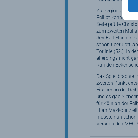
Zu Beginn des drit
Peillat konnte Nat
Seite prüfte Chris
zum zweiten Mal a
den Ball Flach in 
schon überlupft, a
Torlinie (52.)! In 
allerdings nicht g
Rafi den Eckenschu
Das Spiel brachte 
zweiten Punkt ents
Fischer an der Rei
und es gab Siebenme
für Köln an der Rei
Elian Mazkour ziel
musste nun schon fü
Versuch den MHC-S