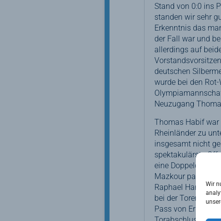
Stand von 0:0 ins P
standen wir sehr g
Erkenntnis das man
der Fall war und b
allerdings auf bei
Vorstandsvorsitzen
deutschen Silberme
wurde bei den Rot-
Olympiamannschaft
Neuzugang Thomas H
Thomas Habif war de
Rheinländer zu unt
insgesamt nicht ge
spektakulärste Offe
eine Doppelchance 
Mazkour parierte (
Wir n
Raphael Hartkopf be
analy
bei der Torerzielun
unser
Pass von Erik Klei
Torabschluss geko