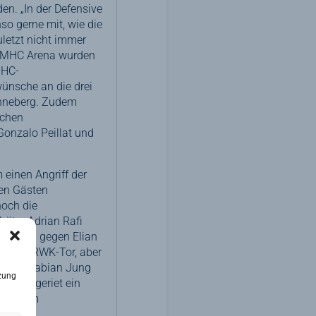
en. „In der Defensive
so gerne mit, wie die
letzt nicht immer
er MHC Arena wurden
MHC-
wünsche an die drei
anneberg. Zudem
schen
onzalo Peillat und
 einen Angriff der
den Gästen
noch die
hüter Adrian Rafi
nd dann gegen Elian
erg im RWK-Tor, aber
richter Fabian Jung
zung
tpause geriet ein
frei zum