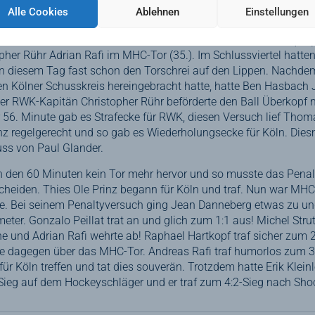
Alle Cookies
Ablehnen
Einstellungen
ten Viertels zog Mario Schachner die erste Strafecke für den MH
ionalmannschaftskollege Jean Danneberg nicht überwinden (33.)
topher Rühr Adrian Rafi im MHC-Tor (35.). Im Schlussviertel hat
n diesem Tag fast schon den Torschrei auf den Lippen. Nachde
den Kölner Schusskreis hereingebracht hatte, hatte Ben Hasbac
ber RWK-Kapitän Christopher Rühr beförderte den Ball Überkopf 
der 56. Minute gab es Strafecke für RWK, diesen Versuch lief Thom
anz regelgerecht und so gab es Wiederholungsecke für Köln. Dies
ss von Paul Glander.
in den 60 Minuten kein Tor mehr hervor und so musste das Pena
cheiden. Thies Ole Prinz begann für Köln und traf. Nun war MHC
he. Bei seinem Penaltyversuch ging Jean Danneberg etwas zu 
ter. Gonzalo Peillat trat an und glich zum 1:1 aus! Michel Strut
he und Adrian Rafi wehrte ab! Raphael Hartkopf traf sicher zum 
te dagegen über das MHC-Tor. Andreas Rafi traf humorlos zum 3:
r Köln treffen und tat dies souverän. Trotzdem hatte Erik Klein
ieg auf dem Hockeyschläger und er traf zum 4:2-Sieg nach Sho