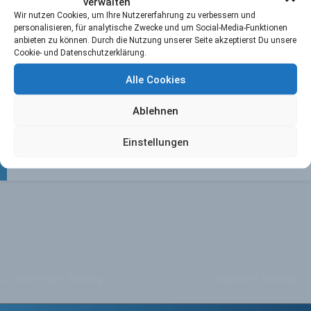
verwalten
Ab sofort gibt es die gesamte Fan-Kollektion auch mit
Wir nutzen Cookies, um Ihre Nutzererfahrung zu verbessern und
Andreu Enrich, dem Vize-Trainer-des-Jahres beim
personalisieren, für analytische Zwecke und um Social-Media-Funktionen
anbieten zu können. Durch die Nutzung unserer Seite akzeptierst Du unsere
Sport Award…..ob Tasse, Mütze, Turnbeutel zum
Cookie- und Datenschutzerklärung.
vergessen oder ein Sofakissen, um sich nach dem
Training bei ihm nochmal auszuweinen – es ist für
Alle Cookies
jeden etwas dabei!
>> zumShop <<
Ablehnen
Ansichten:
571
Einstellungen
←
Vorheriger Beitrag
Nächster Beitrag
→