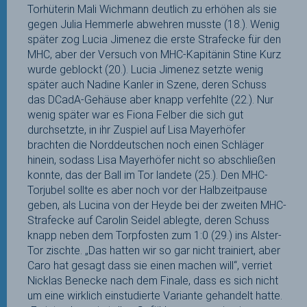
Torhüterin Mali Wichmann deutlich zu erhöhen als sie
gegen Julia Hemmerle abwehren musste (18.). Wenig
später zog Lucia Jimenez die erste Strafecke für den
MHC, aber der Versuch von MHC-Kapitänin Stine Kurz
wurde geblockt (20.). Lucia Jimenez setzte wenig
später auch Nadine Kanler in Szene, deren Schuss
das DCadA-Gehäuse aber knapp verfehlte (22.). Nur
wenig später war es Fiona Felber die sich gut
durchsetzte, in ihr Zuspiel auf Lisa Mayerhöfer
brachten die Norddeutschen noch einen Schläger
hinein, sodass Lisa Mayerhöfer nicht so abschließen
konnte, das der Ball im Tor landete (25.). Den MHC-
Torjubel sollte es aber noch vor der Halbzeitpause
geben, als Lucina von der Heyde bei der zweiten MHC-
Strafecke auf Carolin Seidel ablegte, deren Schuss
knapp neben dem Torpfosten zum 1:0 (29.) ins Alster-
Tor zischte. „Das hatten wir so gar nicht trainiert, aber
Caro hat gesagt dass sie einen machen will“, verriet
Nicklas Benecke nach dem Finale, dass es sich nicht
um eine wirklich einstudierte Variante gehandelt hatte.