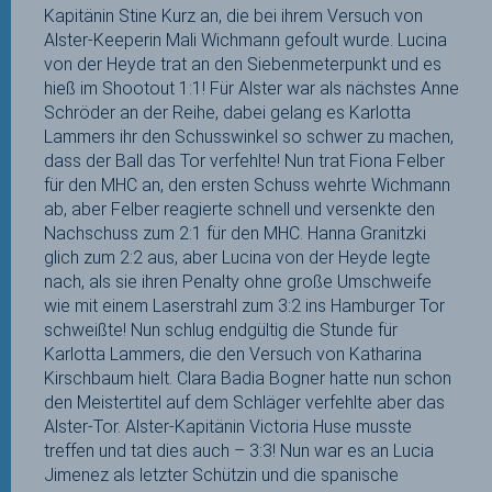
Kapitänin Stine Kurz an, die bei ihrem Versuch von
Alster-Keeperin Mali Wichmann gefoult wurde. Lucina
von der Heyde trat an den Siebenmeterpunkt und es
hieß im Shootout 1:1! Für Alster war als nächstes Anne
Schröder an der Reihe, dabei gelang es Karlotta
Lammers ihr den Schusswinkel so schwer zu machen,
dass der Ball das Tor verfehlte! Nun trat Fiona Felber
für den MHC an, den ersten Schuss wehrte Wichmann
ab, aber Felber reagierte schnell und versenkte den
Nachschuss zum 2:1 für den MHC. Hanna Granitzki
glich zum 2:2 aus, aber Lucina von der Heyde legte
nach, als sie ihren Penalty ohne große Umschweife
wie mit einem Laserstrahl zum 3:2 ins Hamburger Tor
schweißte! Nun schlug endgültig die Stunde für
Karlotta Lammers, die den Versuch von Katharina
Kirschbaum hielt. Clara Badia Bogner hatte nun schon
den Meistertitel auf dem Schläger verfehlte aber das
Alster-Tor. Alster-Kapitänin Victoria Huse musste
treffen und tat dies auch – 3:3! Nun war es an Lucia
Jimenez als letzter Schützin und die spanische