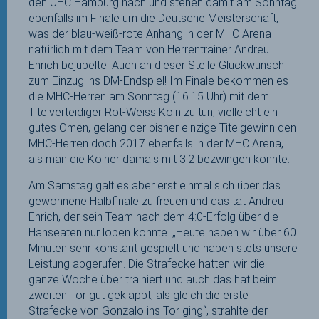
den UHC Hamburg nach und stehen damit am Sonntag
ebenfalls im Finale um die Deutsche Meisterschaft,
was der blau-weiß-rote Anhang in der MHC Arena
natürlich mit dem Team von Herrentrainer Andreu
Enrich bejubelte. Auch an dieser Stelle Glückwunsch
zum Einzug ins DM-Endspiel! Im Finale bekommen es
die MHC-Herren am Sonntag (16.15 Uhr) mit dem
Titelverteidiger Rot-Weiss Köln zu tun, vielleicht ein
gutes Omen, gelang der bisher einzige Titelgewinn den
MHC-Herren doch 2017 ebenfalls in der MHC Arena,
als man die Kölner damals mit 3:2 bezwingen konnte.
Am Samstag galt es aber erst einmal sich über das
gewonnene Halbfinale zu freuen und das tat Andreu
Enrich, der sein Team nach dem 4:0-Erfolg über die
Hanseaten nur loben konnte. „Heute haben wir über 60
Minuten sehr konstant gespielt und haben stets unsere
Leistung abgerufen. Die Strafecke hatten wir die
ganze Woche über trainiert und auch das hat beim
zweiten Tor gut geklappt, als gleich die erste
Strafecke von Gonzalo ins Tor ging“, strahlte der