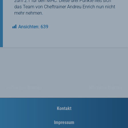
zum 2:1 für den MHC. Diese drei Punkte ließ sich
das Team von Cheftrainer Andreu Enrich nun nicht
mehr nehmen.
Ansichten:
639
←
Vorheriger Beitrag
Nächster Beitrag
→
Kontakt
Impressum