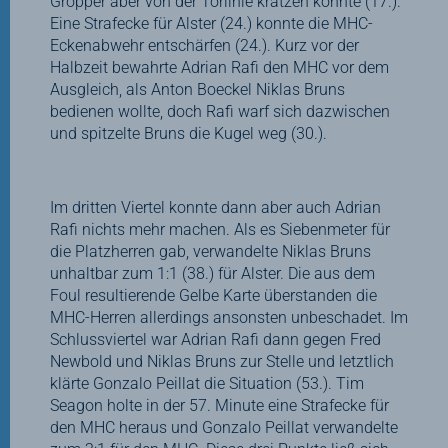
Gröpper aber von der Torlinie kratzen konnte (17.).
Eine Strafecke für Alster (24.) konnte die MHC-
Eckenabwehr entschärfen (24.). Kurz vor der
Halbzeit bewahrte Adrian Rafi den MHC vor dem
Ausgleich, als Anton Boeckel Niklas Bruns
bedienen wollte, doch Rafi warf sich dazwischen
und spitzelte Bruns die Kugel weg (30.).
Im dritten Viertel konnte dann aber auch Adrian
Rafi nichts mehr machen. Als es Siebenmeter für
die Platzherren gab, verwandelte Niklas Bruns
unhaltbar zum 1:1 (38.) für Alster. Die aus dem
Foul resultierende Gelbe Karte überstanden die
MHC-Herren allerdings ansonsten unbeschadet. Im
Schlussviertel war Adrian Rafi dann gegen Fred
Newbold und Niklas Bruns zur Stelle und letztlich
klärte Gonzalo Peillat die Situation (53.). Tim
Seagon holte in der 57. Minute eine Strafecke für
den MHC heraus und Gonzalo Peillat verwandelte