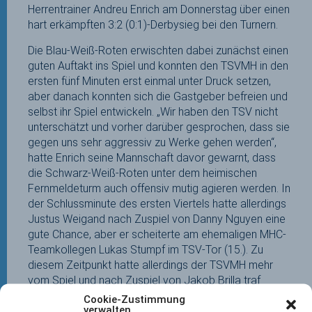
Herrentrainer Andreu Enrich am Donnerstag über einen
hart erkämpften 3:2 (0:1)-Derbysieg bei den Turnern.
Die Blau-Weiß-Roten erwischten dabei zunächst einen
guten Auftakt ins Spiel und konnten den TSVMH in den
ersten fünf Minuten erst einmal unter Druck setzen,
aber danach konnten sich die Gastgeber befreien und
selbst ihr Spiel entwickeln. „Wir haben den TSV nicht
unterschätzt und vorher darüber gesprochen, dass sie
gegen uns sehr aggressiv zu Werke gehen werden“,
hatte Enrich seine Mannschaft davor gewarnt, dass
die Schwarz-Weiß-Roten unter dem heimischen
Fernmeldeturm auch offensiv mutig agieren werden. In
der Schlussminute des ersten Viertels hatte allerdings
Justus Weigand nach Zuspiel von Danny Nguyen eine
gute Chance, aber er scheiterte am ehemaligen MHC-
Teamkollegen Lukas Stumpf im TSV-Tor (15.). Zu
diesem Zeitpunkt hatte allerdings der TSVMH mehr
vom Spiel und nach Zuspiel von Jakob Brilla traf
Marius Haber unhaltbar für MHC-Goalie Adrian Rafi im
Cookie-Zustimmung
verwalten
zweiten Viertel zur nicht unverdienten 1:0-Führung (26.)