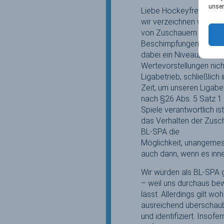
unser
Liebe Hockeyfreunde,
wir verzeichnen währen
von Zuschauern gegenübe
Beschimpfungen, Diskrim
dabei ein Niveau, dass 
Wertevorstellungen nich
Ligabetrieb, schließlich
Zeit, um unseren Ligab
nach §26 Abs. 5 Satz 1
Spiele verantwortlich i
das Verhalten der Zusc
BL-SPA die
Möglichkeit, unangemes
auch dann, wenn es inne
Wir würden als BL-SPA 
– weil uns durchaus bew
lässt. Allerdings gilt w
ausreichend überschauba
und identifiziert. Insof