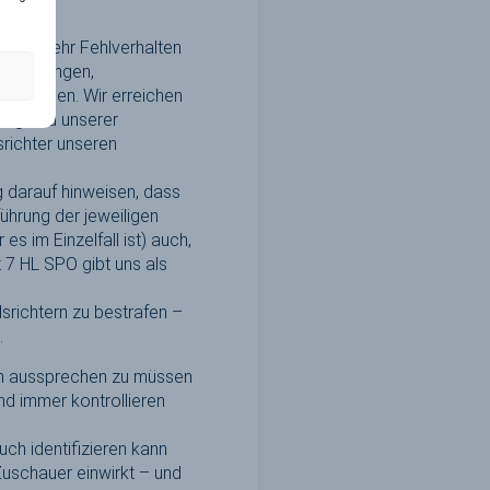
mmer mehr Fehlverhalten
leidigungen,
ensweisen. Wir erreichen
tergrund unserer
srichter unseren
 darauf hinweisen, dass
hrung der jeweiligen
s im Einzelfall ist) auch,
7 HL SPO gibt uns als
richtern zu bestrafen –
.
en aussprechen zu müssen
nd immer kontrollieren
ch identifizieren kann
 Zuschauer einwirkt – und