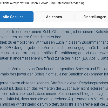
er Seite akzeptierst Du unsere Cookie- und Datenschutzerklärung.
d der Bundesligaspiele der letzten Wochen und Monaten leider i
r Schiedsrichtern – durch verbale Entgleisungen, Pöbeleien, Be
Alle Cookies
Ablehnen
Einstellungen
inierungen aller Art, durch inakzeptable Äußerungen und Verhalt
wir als Ligagemeinschaft in unser aller Interesse und vor dem Hin
t mehr tolerieren können: Schließlich ermöglichen unsere Schied
 investieren unsere Schiedsrichter ihre
etrieb zu ermöglichen. Wir müssen Euch in diesem Zusammenhang
 HL SPO der gastgebende Verein für die ordnungsgemäße Durchfü
st – und zu der ordnungsgemäßen Durchführung gehört (so schwer e
hauer in angemessenem Umfang zu halten. Nach §26 Abs. 5 Satz 
senes Verhalten von Zuschauern gegenüber Spielern und Schieds
rhalb des jeweiligen Spiels nicht zu einer Sanktion gekommen ist
gerne davon absehen können, Strafen in diesen Regelungskreis
usst ist, dass sich das Verhalten der Zuschauer nicht jederzeit u
ohl ziemlich sicher auch, dass unsere Zuschauerzahl regelmäßig
r dafür ist, dass man die entsprechend Agierenden als Verein au
ern müssen wir dringend darum bitten, dass Ihr als Vereine auf die