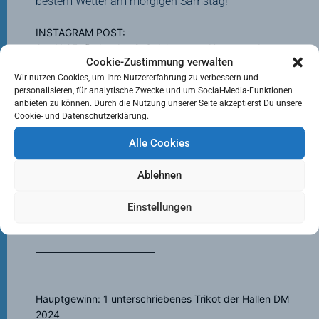
bestem Wetter am morgigen Samstag!
INSTAGRAM POST:
Am 11.05. findet das 2. Spiel unserer Herren und
Cookie-Zustimmung verwalten
Damen in den Playoffs statt. Gemeinsam mit unserem
Wir nutzen Cookies, um Ihre Nutzererfahrung zu verbessern und
Spieltagspräsenter
@allianz_deutschland
geben wir
personalisieren, für analytische Zwecke und um Social-Media-Funktionen
euch vorab die Möglichkeit, ein unterschriebenes
anbieten zu können. Durch die Nutzung unserer Seite akzeptierst Du unsere
MHC-Trikot zu gewinnen! Schreibt dafür ganz einfach
Cookie- und Datenschutzerklärung.
einen Kommentar, mit wem ihr das Spiel vor Ort
schauen werdet und markiert die Person.
Alle Cookies
Wir sehen uns am Samstag und freuen uns auf eure
Ablehnen
Unterstützung vor Ort!
Einstellungen
#allianz
#mhcallianz
————————————
Hauptgewinn: 1 unterschriebenes Trikot der Hallen DM
2024