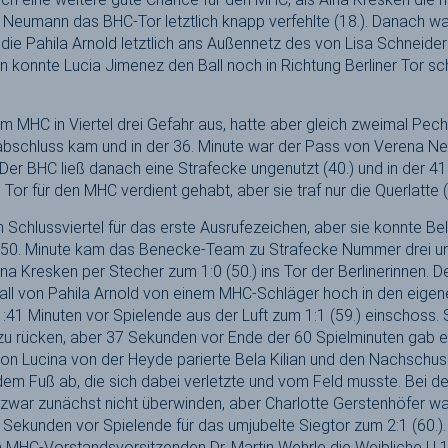
Neumann das BHC-Tor letztlich knapp verfehlte (18.). Danach wa
 die Pahila Arnold letztlich ans Außennetz des von Lisa Schneid
n konnte Lucia Jimenez den Ball noch in Richtung Berliner Tor sch
 MHC in Viertel drei Gefahr aus, hatte aber gleich zweimal Pech, 
rabschluss kam und in der 36. Minute war der Pass von Verena 
. Der BHC ließ danach eine Strafecke ungenutzt (40.) und in der 41
Tor für den MHC verdient gehabt, aber sie traf nur die Querlatte (
 Schlussviertel für das erste Ausrufezeichen, aber sie konnte Bel
er 50. Minute kam das Benecke-Team zu Strafecke Nummer drei 
ina Kresken per Stecher zum 1:0 (50.) ins Tor der Berlinerinnen. 
Ball von Pahila Arnold von einem MHC-Schläger hoch in den eigen
1:41 Minuten vor Spielende aus der Luft zum 1:1 (59.) einschoss.
zu rücken, aber 37 Sekunden vor Ende der 60 Spielminuten gab e
n Lucina von der Heyde parierte Bela Kilian und den Nachschuss 
em Fuß ab, die sich dabei verletzte und vom Feld musste. Bei 
n zwar zunächst nicht überwinden, aber Charlotte Gerstenhöfer 
 Sekunden vor Spielende für das umjubelte Siegtor zum 2:1 (60.).
 MHC-Vorstandsvorsitzenden Dr. Martin Wehrle die Weibliche U 