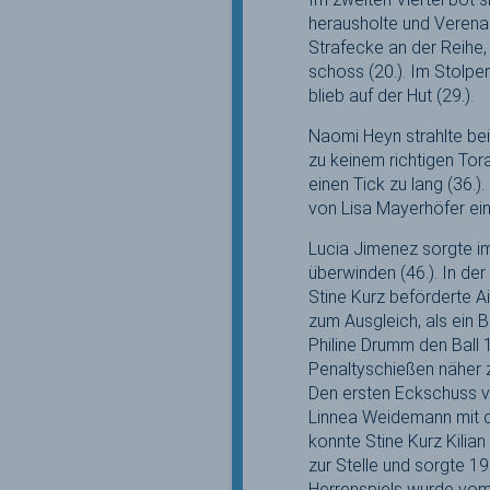
herausholte und Verena 
Strafecke an der Reihe,
schoss (20.). Im Stolper
blieb auf der Hut (29.).
Naomi Heyn strahlte beim
zu keinem richtigen To
einen Tick zu lang (36.)
von Lisa Mayerhöfer ein 
Lucia Jimenez sorgte im
überwinden (46.). In d
Stine Kurz beförderte A
zum Ausgleich, als ein 
Philine Drumm den Ball 
Penaltyschießen näher 
Den ersten Eckschuss vo
Linnea Weidemann mit d
konnte Stine Kurz Kilia
zur Stelle und sorgte 19
Herrenspiels wurde vom