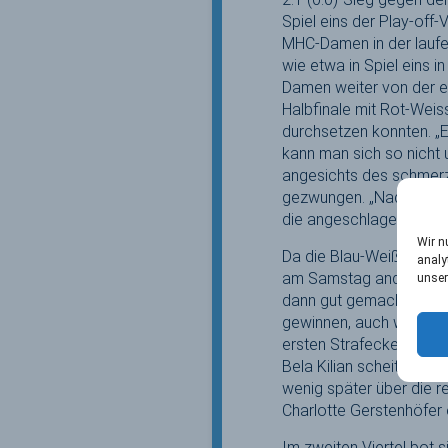
Spiel eins der Play-off-
MHC-Damen in der laufe
wie etwa in Spiel eins i
Damen weiter von der e
Halbfinale mit Rot-Wei
durchsetzen konnten. „E
kann man sich so nicht
angesichts des schmerzl
gezwungen. „Nadine Kanl
die angeschlagene MHC-S
Wir n
Da die Blau-Weiß-Roten 
analy
am Samstag andere Qual
unser
dann gut gemacht“, gef
gewinnen, auch wenn man
ersten Strafecke aber 
Bela Kilian scheiterten
wenig später über die re
Charlotte Gerstenhöfer 
Im zweiten Viertel bot 