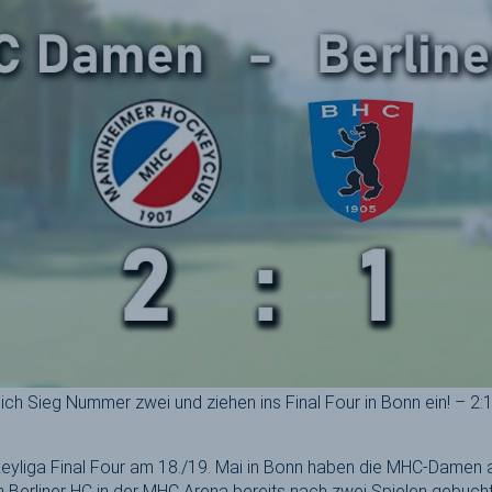
ch Sieg Nummer zwei und ziehen ins Final Four in Bonn ein! – 2
keyliga Final Four am 18./19. Mai in Bonn haben die MHC-Damen
en Berliner HC in der MHC Arena bereits nach zwei Spielen gebu