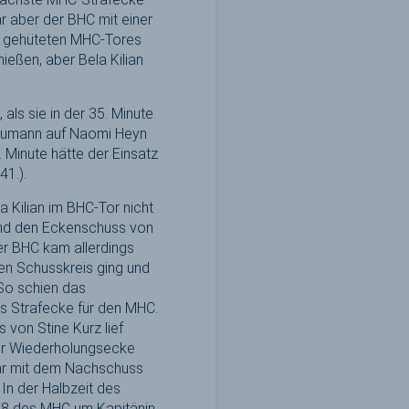
r aber der BHC mit einer
er gehüteten MHC-Tores
ießen, aber Bela Kilian
als sie in der 35. Minute
Neumann auf Naomi Heyn
. Minute hätte der Einsatz
41.).
a Kilian im BHC-Tor nicht
und den Eckenschuss von
Der BHC kam allerdings
en Schusskreis ging und
 So schien das
s Strafecke für den MHC.
von Stine Kurz lief
der Wiederholungsecke
war mit dem Nachschuss
 In der Halbzeit des
18 des MHC um Kapitänin