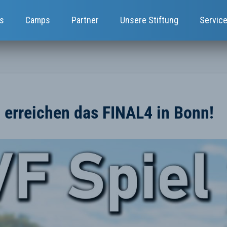
s
Camps
Partner
Unsere Stiftung
Servic
rreichen das FINAL4 in Bonn!