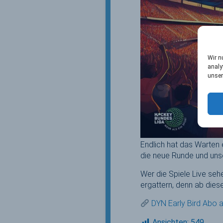
Wir n
analy
unser
Endlich hat das Warten
die neue Runde und uns
Wer die Spiele Live se
ergattern, denn ab die
DYN Early Bird Abo 
Ansichten:
549