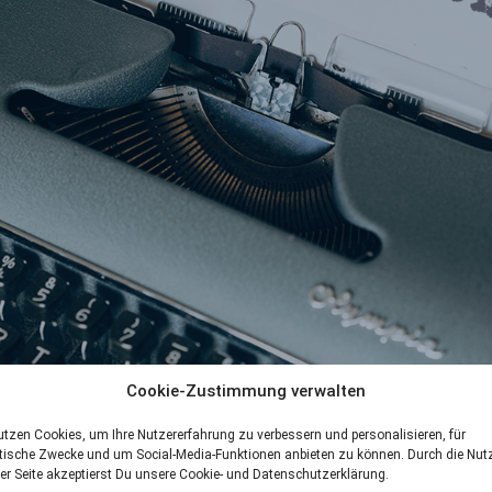
Cookie-Zustimmung verwalten
 angesichts von Platz eins nicht so weh – 2:10 beim TSVMH
utzen Cookies, um Ihre Nutzererfahrung zu verbessern und personalisieren, für
phase mussten die MHC-Damen in der Hallenhockey-Bundesliga 
tische Zwecke und um Social-Media-Funktionen anbieten zu können. Durch die Nu
denn das Derbyrückspiel beim TSVMH ging für die Blau-Weiß-Rot
er Seite akzeptierst Du unsere Cookie- und Datenschutzerklärung.
. „Letztlich ging es in diesem Spiel weder für uns noch für den T