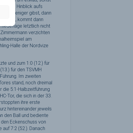
aben im Hinblick aufs
ozent weniger gibst, dann
erpassen, kommt dann
ederlage letztlich nicht
a Zimmermann verzichten
nalheimspiel am
ing-Halle der Nordvize
te und zum 1:0 (12.) für
 (13.) für den TSVMH
 Führung. Im zweiten
Tores stand, noch dreimal
ür die 5:1-Halbzeitführung
-Tor, die sich in der 33.
stoppten ihre erste
kurz hintereinander jeweils
n den Ball und bediente
ie den Eckenschuss von
e auf 7:2 (52.). Danach