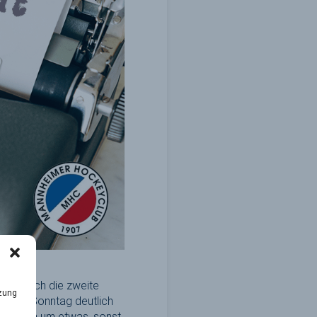
Süd noch die zweite
tzung
en am Sonntag deutlich
SVMH noch um etwas, sonst