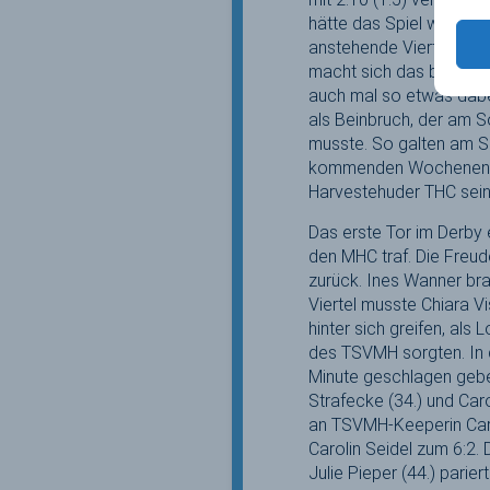
hätte das Spiel wohl et
anstehende Viertelfinal
macht sich das bemerk
auch mal so etwas dabei
als Beinbruch, der am 
musste. So galten am 
kommenden Wochenende,
Harvestehuder THC sein
Das erste Tor im Derby 
den MHC traf. Die Freud
zurück. Ines Wanner bra
Viertel musste Chiara V
hinter sich greifen, als 
des TSVMH sorgten. In 
Minute geschlagen gebe
Strafecke (34.) und Caro
an TSVMH-Keeperin Caro
Carolin Seidel zum 6:2.
Julie Pieper (44.) parie