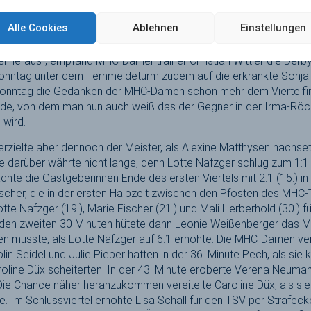
was anders ausgesehen. Wir hatten Platz eins schon sicher und h
Alle Cookies
Ablehnen
Einstellungen
e schon etwas zurückgeschraubt. Wenn du in dieser Liga zehn Pr
bar und da der TSVMH durchaus Bock hatte uns noch eine zu v
 heraus“, empfand MHC-Damentrainer Christian Wittler die Derbyni
Sonntag unter dem Fernmeldeturm zudem auf die erkrankte Sonj
Sonntag die Gedanken der MHC-Damen schon mehr dem Viertelfi
 von dem man nun auch weiß das der Gegner in der Irma-Röchl
 wird.
erzielte aber dennoch der Meister, als Alexine Matthysen nachsetz
e darüber währte nicht lange, denn Lotte Nafzger schlug zum 1:1
chte die Gastgeberinnen Ende des ersten Viertels mit 2:1 (15.) in
ischer, die in der ersten Halbzeit zwischen den Pfosten des MHC-
Lotte Nafzger (19.), Marie Fischer (21.) und Mali Herberhold (30.) f
den zweiten 30 Minuten hütete dann Leonie Weißenberger das MHC
n musste, als Lotte Nafzger auf 6:1 erhöhte. Die MHC-Damen ver
lin Seidel und Julie Pieper hatten in der 36. Minute Pech, als sie 
line Düx scheiterten. In der 43. Minute eroberte Verena Neuman
 Die Chance näher heranzukommen vereitelte Caroline Düx, als s
rte. Im Schlussviertel erhöhte Lisa Schall für den TSV per Strafeck