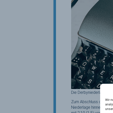
Die Derbyniederlage tut
Wir n
Zum Abschluss der Liga
analy
Niederlage hinnehmen, 
unser
mit 2:10 (1:5) verloren