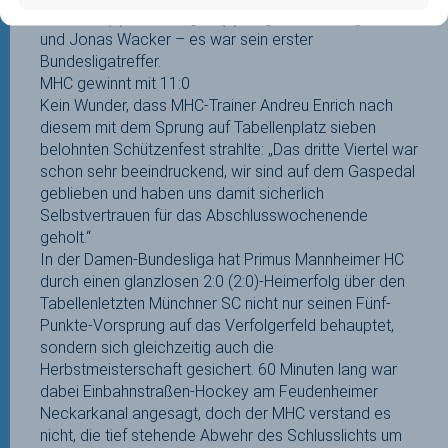
Hasbach (2), Tim Seagon (2), Hugo von Montgelas
und Jonas Wacker – es war sein erster
Bundesligatreffer.
MHC gewinnt mit 11:0
Kein Wunder, dass MHC-Trainer Andreu Enrich nach
diesem mit dem Sprung auf Tabellenplatz sieben
belohnten Schützenfest strahlte: „Das dritte Viertel war
schon sehr beeindruckend, wir sind auf dem Gaspedal
geblieben und haben uns damit sicherlich
Selbstvertrauen für das Abschlusswochenende
geholt.“
In der Damen-Bundesliga hat Primus Mannheimer HC
durch einen glanzlosen 2:0 (2:0)-Heimerfolg über den
Tabellenletzten Münchner SC nicht nur seinen Fünf-
Punkte-Vorsprung auf das Verfolgerfeld behauptet,
sondern sich gleichzeitig auch die
Herbstmeisterschaft gesichert. 60 Minuten lang war
dabei Einbahnstraßen-Hockey am Feudenheimer
Neckarkanal angesagt, doch der MHC verstand es
nicht, die tief stehende Abwehr des Schlusslichts um