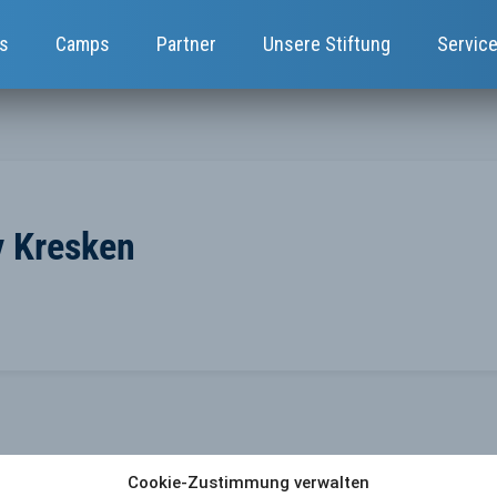
s
Camps
Partner
Unsere Stiftung
Servic
y Kresken
Cookie-Zustimmung verwalten