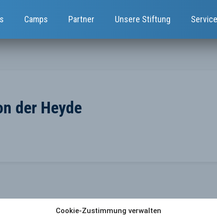
s
Camps
Partner
Unsere Stiftung
Servic
on der Heyde
Cookie-Zustimmung verwalten