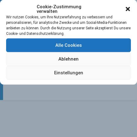
Cookie-Zustimmung
verwalten
Wir nutzen Cookies, um Ihre Nutzererfahrung zu verbessern und
Und für die am kommenden Donnerstag startende
personalisieren, für analytische Zwecke und um Social-Media-Funktionen
Hallen EM der Männer, vertritt Japhi Fischer unsere
anbieten zu können. Durch die Nutzung unserer Seite akzeptierst Du unsere
Farben auf dem Feld!
Cookie- und Datenschutzerklärung.
Zafer Kir wird am Spielfeldrand als Headcoach der
Alle Cookies
Türkei aktiv sein – unterstützt durch Paul Bonsiep
beiede ebenfalls vom MHC!
Ablehnen
Auch den „Jungs“ wünschen wir selbstverständlich viel
Erfolg!
Einstellungen
Ansichten:
528