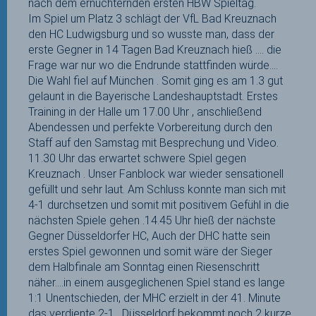
nach dem ernüchternden ersten HBW Spieltag.
Im Spiel um Platz 3 schlägt der VfL Bad Kreuznach
den HC Ludwigsburg und so wusste man, dass der
erste Gegner in 14 Tagen Bad Kreuznach hieß …. die
Frage war nur wo die Endrunde stattfinden würde….
Die Wahl fiel auf München . Somit ging es am 1.3 gut
gelaunt in die Bayerische Landeshauptstadt. Erstes
Training in der Halle um 17.00 Uhr , anschließend
Abendessen und perfekte Vorbereitung durch den
Staff auf den Samstag mit Besprechung und Video.
11.30 Uhr das erwartet schwere Spiel gegen
Kreuznach . Unser Fanblock war wieder sensationell
gefüllt und sehr laut. Am Schluss konnte man sich mit
4-1 durchsetzen und somit mit positivem Gefühl in die
nächsten Spiele gehen .14.45 Uhr hieß der nächste
Gegner Düsseldorfer HC, Auch der DHC hatte sein
erstes Spiel gewonnen und somit wäre der Sieger
dem Halbfinale am Sonntag einen Riesenschritt
näher….in einem ausgeglichenen Spiel stand es lange
1:1 Unentschieden, der MHC erzielt in der 41. Minute
das verdiente 2-1 . Düsseldorf bekommt noch 2 kurze