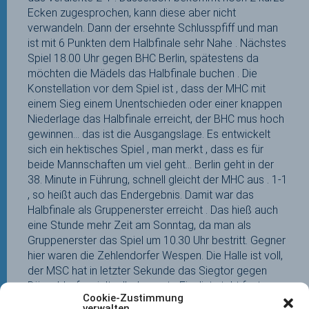
Ecken zugesprochen, kann diese aber nicht
verwandeln. Dann der ersehnte Schlusspfiff und man
ist mit 6 Punkten dem Halbfinale sehr Nahe . Nächstes
Spiel 18.00 Uhr gegen BHC Berlin, spätestens da
möchten die Mädels das Halbfinale buchen . Die
Konstellation vor dem Spiel ist , dass der MHC mit
einem Sieg einem Unentschieden oder einer knappen
Niederlage das Halbfinale erreicht, der BHC mus hoch
gewinnen… das ist die Ausgangslage. Es entwickelt
sich ein hektisches Spiel , man merkt , dass es für
beide Mannschaften um viel geht… Berlin geht in der
38. Minute in Führung, schnell gleicht der MHC aus . 1-1
, so heißt auch das Endergebnis. Damit war das
Halbfinale als Gruppenerster erreicht . Das hieß auch
eine Stunde mehr Zeit am Sonntag, da man als
Gruppenerster das Spiel um 10.30 Uhr bestritt. Gegner
hier waren die Zehlendorfer Wespen. Die Halle ist voll,
der MSC hat in letzter Sekunde das Siegtor gegen
Düsseldorf erzielt , dh der erste Finalist steht fest.
Cookie-Zustimmung
10.30 Uhr , zweites Halbfinales
verwalten