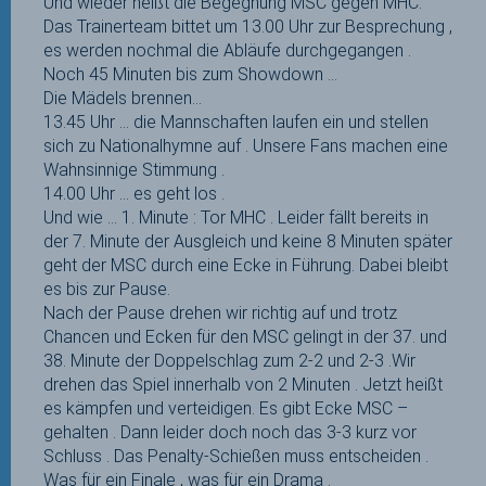
Und wieder heißt die Begegnung MSC gegen MHC.
Das Trainerteam bittet um 13.00 Uhr zur Besprechung ,
es werden nochmal die Abläufe durchgegangen .
Noch 45 Minuten bis zum Showdown …
Die Mädels brennen…
13.45 Uhr … die Mannschaften laufen ein und stellen
sich zu Nationalhymne auf . Unsere Fans machen eine
Wahnsinnige Stimmung .
14.00 Uhr … es geht los .
Und wie … 1. Minute : Tor MHC . Leider fällt bereits in
der 7. Minute der Ausgleich und keine 8 Minuten später
geht der MSC durch eine Ecke in Führung. Dabei bleibt
es bis zur Pause.
Nach der Pause drehen wir richtig auf und trotz
Chancen und Ecken für den MSC gelingt in der 37. und
38. Minute der Doppelschlag zum 2-2 und 2-3 .Wir
drehen das Spiel innerhalb von 2 Minuten . Jetzt heißt
es kämpfen und verteidigen. Es gibt Ecke MSC –
gehalten . Dann leider doch noch das 3-3 kurz vor
Schluss . Das Penalty-Schießen muss entscheiden .
Was für ein Finale , was für ein Drama .