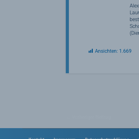
Alex
Laur
best
Scho
(Die
Ansichten:
1.669
←
Vorheriger Beitrag