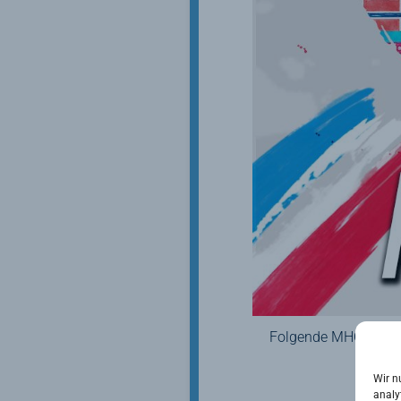
Folgende MHC/FHC Sp
Wir n
analy