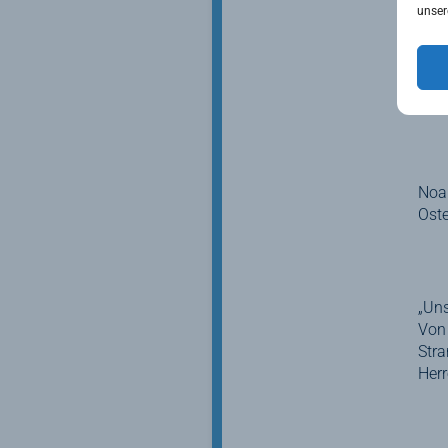
unser
Zu i
Nati
für
Deu
Noa
Oste
„Uns
Von 
Stra
Herr