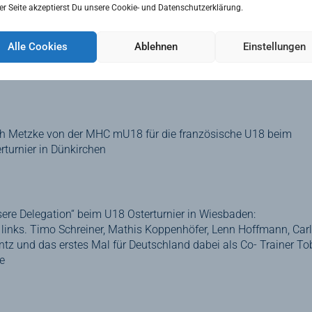
er Seite akzeptierst Du unsere Cookie- und Datenschutzerklärung.
hren ersten internationalen Einsätzen kamen bei dem U15 4-
onen-Turnier in Valkenswaard bei Eindhoven : vlnr: Lucie Matth
Alle Cookies
Ablehnen
Einstellungen
 Deutschland
, Matthieu Pieper für Frankreich
, Fredda Dittert
tschland
h Metzke von der MHC mU18 für die französische U18 beim
rturnier in Dünkirchen
ere Delegation“ beim U18 Osterturnier in Wiesbaden:
links. Timo Schreiner, Mathis Koppenhöfer, Lenn Hoffmann, Car
ntz und das erstes Mal für Deutschland dabei als Co- Trainer To
e