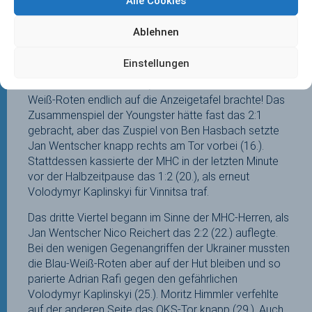
Alle Cookies
beschäftigungslosen Adrian Rafi im MHC-Tor
überwand. Spielbestimmend blieben aber die MHC-
Ablehnen
Herren und in der 14. Minute verpasste Jan Wentscher
den Ball nur knapp, als er ansonsten völlig frei
Einstellungen
gestanden wäre. In der 15. Minute bediente Jossip
Anzeneder Nico Reichert, der mit dem 1:1 die Blau-
Weiß-Roten endlich auf die Anzeigetafel brachte! Das
Zusammenspiel der Youngster hätte fast das 2:1
gebracht, aber das Zuspiel von Ben Hasbach setzte
Jan Wentscher knapp rechts am Tor vorbei (16.).
Stattdessen kassierte der MHC in der letzten Minute
vor der Halbzeitpause das 1:2 (20.), als erneut
Volodymyr Kaplinskyi für Vinnitsa traf.
Das dritte Viertel begann im Sinne der MHC-Herren, als
Jan Wentscher Nico Reichert das 2:2 (22.) auflegte.
Bei den wenigen Gegenangriffen der Ukrainer mussten
die Blau-Weiß-Roten aber auf der Hut bleiben und so
parierte Adrian Rafi gegen den gefährlichen
Volodymyr Kaplinskyi (25.). Moritz Himmler verfehlte
auf der anderen Seite das OKS-Tor knapp (29.). Auch