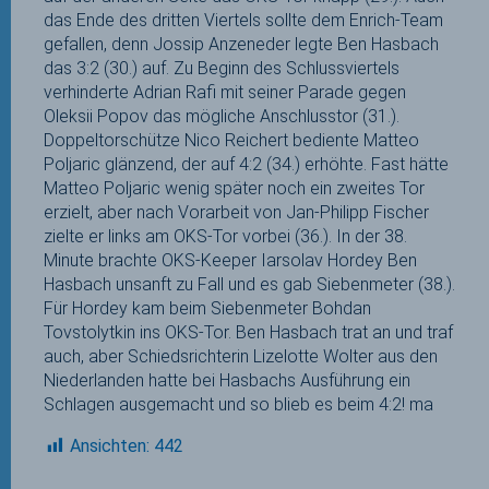
das Ende des dritten Viertels sollte dem Enrich-Team
gefallen, denn Jossip Anzeneder legte Ben Hasbach
das 3:2 (30.) auf. Zu Beginn des Schlussviertels
verhinderte Adrian Rafi mit seiner Parade gegen
Oleksii Popov das mögliche Anschlusstor (31.).
Doppeltorschütze Nico Reichert bediente Matteo
Poljaric glänzend, der auf 4:2 (34.) erhöhte. Fast hätte
Matteo Poljaric wenig später noch ein zweites Tor
erzielt, aber nach Vorarbeit von Jan-Philipp Fischer
zielte er links am OKS-Tor vorbei (36.). In der 38.
Minute brachte OKS-Keeper Iarsolav Hordey Ben
Hasbach unsanft zu Fall und es gab Siebenmeter (38.).
Für Hordey kam beim Siebenmeter Bohdan
Tovstolytkin ins OKS-Tor. Ben Hasbach trat an und traf
auch, aber Schiedsrichterin Lizelotte Wolter aus den
Niederlanden hatte bei Hasbachs Ausführung ein
Schlagen ausgemacht und so blieb es beim 4:2! ma
Ansichten:
442