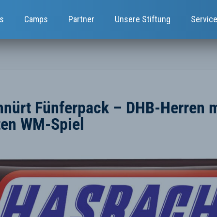
s
Camps
Partner
Unsere Stiftung
Servic
nürt Fünferpack – DHB-Herren m
tten WM-Spiel