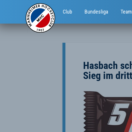
Club
Bundesliga
Team
Hasbach sch
Sieg im dri