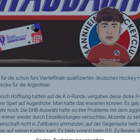
für die schon fürs Viertelfinale qualifizierten deutschen Hockey
ecke für die Argentinier.
noch Hoffnung hatten auf die K.o-Runde, vergaben diese dicke Fr
 ein Spiel auf Augenhöhe. Man hätte das erwarten können. Es ga
r hoch. Die DHB-Auswahl hatte so ihre Probleme mit dem aggre
its immer wieder durch Einzelleistungen versuchten, Akzente zu se
nnschaft nicht in Zählbares ummünzen, auf der Gegenseite hielt
as auf seinen Kasten kam. Es blieb vorerst beim 0:0. Zu Beginn d
reistehend hauchdünn die lang ersehnte Führung. Die erzielte d