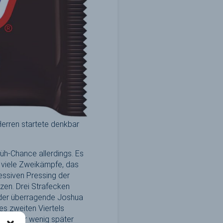
-Herren startete denkbar
üh-Chance allerdings. Es
b viele Zweikämpfe, das
ssiven Pressing der
tzen. Drei Strafecken
 der überragende Joshua
es zweiten Viertels
ann aber wenig später