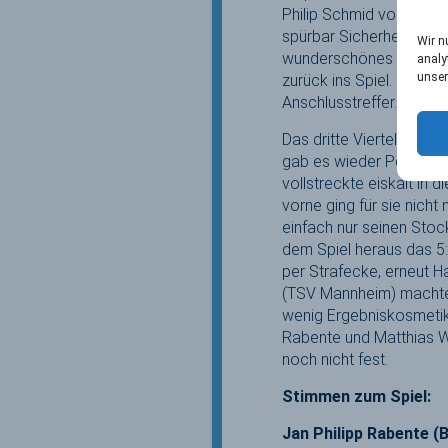
Philip Schmid vom UHC 
spürbar Sicherheit. Sie
Wir n
wunderschönes Tor von 
analy
unser
zurück ins Spiel. Sie ju
Anschlusstreffer.
Das dritte Viertel war 
gab es wieder Penalty 
vollstreckte eiskalt in 
vorne ging für sie nicht
einfach nur seinen Stoc
dem Spiel heraus das 5:
per Strafecke, erneut H
(TSV Mannheim) machten 
wenig Ergebniskosmetik. 
Rabente und Matthias Wi
noch nicht fest.
Stimmen zum Spiel:
Jan Philipp Rabente (