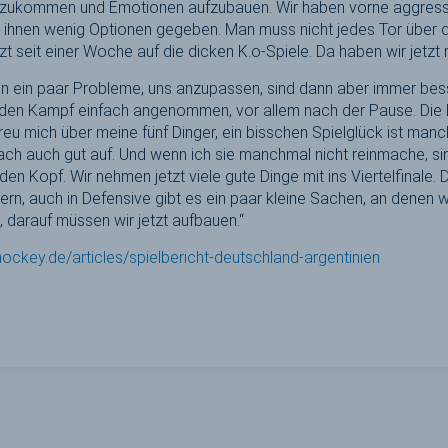
einzukommen und Emotionen aufzubauen. Wir haben vorne aggres
en ihnen wenig Optionen gegeben. Man muss nicht jedes Tor über
zt seit einer Woche auf die dicken K.o-Spiele. Da haben wir jetzt 
en ein paar Probleme, uns anzupassen, sind dann aber immer be
n den Kampf einfach angenommen, vor allem nach der Pause. Die
freu mich über meine fünf Dinger, ein bisschen Spielglück ist man
fach auch gut auf. Und wenn ich sie manchmal nicht reinmache, si
r den Kopf. Wir nehmen jetzt viele gute Dinge mit ins Viertelfinale
rn, auch in Defensive gibt es ein paar kleine Sachen, an denen w
, darauf müssen wir jetzt aufbauen.“
hockey.de/articles/spielbericht-deutschland-argentinien