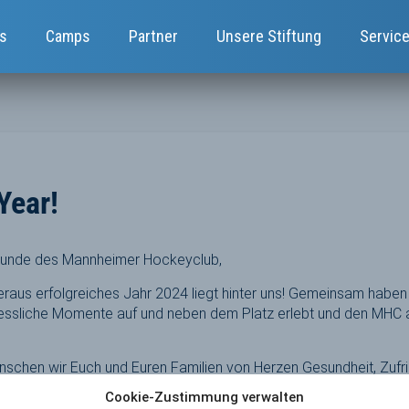
s
Camps
Partner
Unsere Stiftung
Servic
Year!
reunde des Mannheimer Hockeyclub,
raus erfolgreiches Jahr 2024 liegt hinter uns! Gemeinsam haben 
rgessliche Momente auf und neben dem Platz erlebt und den MHC 
chen wir Euch und Euren Familien von Herzen Gesundheit, Zufrie
 2025. Möge das neue Jahr uns allen Freude am Spiel und an der
Cookie-Zustimmung verwalten
der anderen weiteren Erfolg!