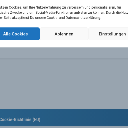
utzen Cookies, um Ihre Nutzererfahrung zu verbessern und personalisieren, für
insatz und Eure Unterstützung.
tische Zwecke und um Social-Media-Funktionen anbieten zu können. Durch die Nu
uversichtlich in ein neues, spannendes Jahr.
er Seite akzeptierst Du unsere Cookie- und Datenschutzerklärung.
eyclub
Alle Cookies
Ablehnen
Einstellungen
Cookie-Richtlinie (EU)