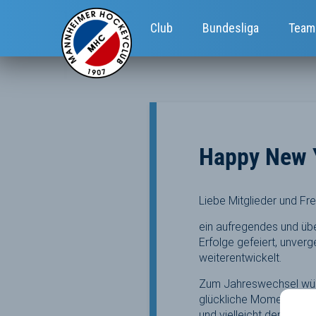
Club
Bundesliga
Team
Happy New 
Liebe Mitglieder und F
ein aufregendes und übe
Erfolge gefeiert, unve
weiterentwickelt.
Zum Jahreswechsel wüns
glückliche Momente für
und vielleicht den ein o