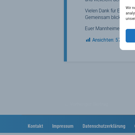
Wir n
Vielen Dank für Euren E
analy
Gemeinsam blicken wir z
unser
Euer Mannheimer Hock
Ansichten:
570
←
Vorheriger Beitrag
Kontakt
Impressum
Datenschutzerklärung