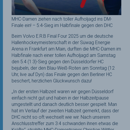
MHC-Damen ziehen nach toller Aufholjagd ins DM-
Finale ein! – 5:4-Sieg im Halbfinale gegen den DHC
Beim Volvo E.R.B Final Four 2025 um die deutsche
Hallenhockeymeisterschaft in der Süwag Energie
Arena in Frankfurt am Main, durften die MHC-Damen im
Halbfinale nach einer tollen Aufholjagd am Samstag
den 5:4 (1:3)-Sieg gegen den Düsseldorfer HC
bejubeln, der den Blau-Weiß-Roten am Sonntag (12
Uhr, live auf Dyn) das Finale gegen den Berliner HC
beschert, herzlichen Glückwunsch dazu!
„In der ersten Halbzeit waren wir gegen Düsseldorf
einfach nicht gut und haben in der Halbzeitpause
umgestellt und danach deutlich besser gespielt. Man
hat im Verlauf der zweiten Halbzeit gemerkt, dass der
DHC nicht so oft wechselt wie wir. Nach unserem
Anschlusstreffer zum 3:4 schwanden ihnen etwas die
Kräfte“, strahlte MHC-Damentrainer Christian Wittler