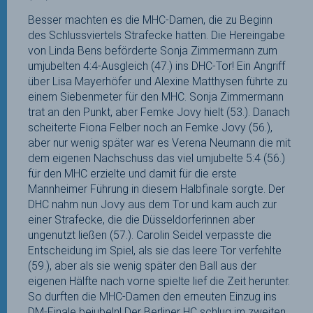
Besser machten es die MHC-Damen, die zu Beginn
des Schlussviertels Strafecke hatten. Die Hereingabe
von Linda Bens beförderte Sonja Zimmermann zum
umjubelten 4:4-Ausgleich (47.) ins DHC-Tor! Ein Angriff
über Lisa Mayerhöfer und Alexine Matthysen führte zu
einem Siebenmeter für den MHC. Sonja Zimmermann
trat an den Punkt, aber Femke Jovy hielt (53.). Danach
scheiterte Fiona Felber noch an Femke Jovy (56.),
aber nur wenig später war es Verena Neumann die mit
dem eigenen Nachschuss das viel umjubelte 5:4 (56.)
für den MHC erzielte und damit für die erste
Mannheimer Führung in diesem Halbfinale sorgte. Der
DHC nahm nun Jovy aus dem Tor und kam auch zur
einer Strafecke, die die Düsseldorferinnen aber
ungenutzt ließen (57.). Carolin Seidel verpasste die
Entscheidung im Spiel, als sie das leere Tor verfehlte
(59.), aber als sie wenig später den Ball aus der
eigenen Hälfte nach vorne spielte lief die Zeit herunter.
So durften die MHC-Damen den erneuten Einzug ins
DM-Finale bejubeln! Der Berliner HC schlug im zweiten