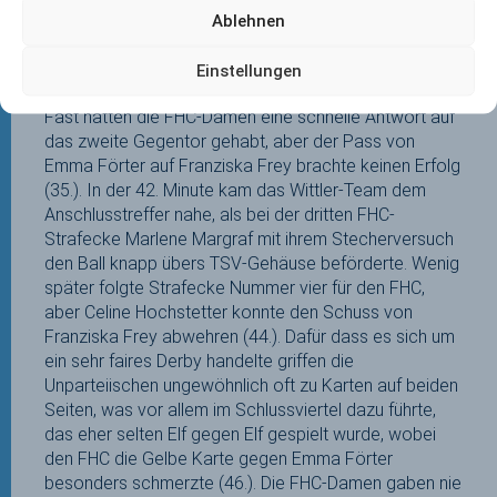
Kurz nach Wiederbeginn zeigten die FHC-Damen dann
Ablehnen
eine ihrer wenigen Unachtsamkeiten in der Defensive
und ließen Luisa Walter unbedrängt im Schusskreis
Einstellungen
zum Abschluss kommen, die das 0:2 (32.) erzielte.
Fast hätten die FHC-Damen eine schnelle Antwort auf
das zweite Gegentor gehabt, aber der Pass von
Emma Förter auf Franziska Frey brachte keinen Erfolg
(35.). In der 42. Minute kam das Wittler-Team dem
Anschlusstreffer nahe, als bei der dritten FHC-
Strafecke Marlene Margraf mit ihrem Stecherversuch
den Ball knapp übers TSV-Gehäuse beförderte. Wenig
später folgte Strafecke Nummer vier für den FHC,
aber Celine Hochstetter konnte den Schuss von
Franziska Frey abwehren (44.). Dafür dass es sich um
ein sehr faires Derby handelte griffen die
Unparteiischen ungewöhnlich oft zu Karten auf beiden
Seiten, was vor allem im Schlussviertel dazu führte,
das eher selten Elf gegen Elf gespielt wurde, wobei
den FHC die Gelbe Karte gegen Emma Förter
besonders schmerzte (46.). Die FHC-Damen gaben nie