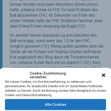
Denise Hechler noch beim Abschluss stören und so
hatte Johanna Schek im FHC-Tor kein Problem den
Ball abzuwehren (14.). 45 Sekunden vor Ende des
ersten Viertels hatte der FHC Strafecke Nummer zwei,
aber Emma Förter versprang die Kugel (15.).
Im zweiten Viertel verpasste Lucia Koblischke den
Ball nur knapp, sonst wäre das 1:0 für den FHC
möglich gewesen (19.). Wenig später jubelten dann die
Gäste, als ein Schuss von Sophia Löscher aufs kurze
Eck unglücklich den Weg durch die Torwartschienen
von Johanna Schek fand und es stand 0:1 (22.). Kurz
vor der Halbzeitpause hatte der FHC dann aber Glück
Cookie-Zustimmung
und Können auf seiner Seite, als Ines Wanner die
verwalten
zweite TSVMH-Strafecke an den Torpfosten setzte
Wir nutzen Cookies, um Ihre Nutzererfahrung zu verbessern und
und Marlene Margraf die gleich nachfolgende dritte
personalisieren, für analytische Zwecke und um Social-Media-Funktionen
Strafecke ablief (30.). Es folgte Ecke Nummer vier für
anbieten zu können. Durch die Nutzung unserer Seite akzeptierst Du unsere
den TSVMH und diesmal konnte Marlene Margraf den
Cookie- und Datenschutzerklärung.
Eckenschuss von Ines Wanner regelkonform ablaufen
Alle Cookies
und es war Halbzeit (30.).