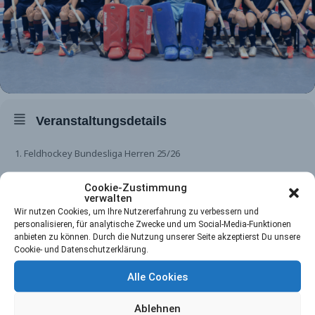
Veranstaltungsdetails
1. Feldhockey Bundesliga Herren 25/26
Cookie-Zustimmung
verwalten
Wir nutzen Cookies, um Ihre Nutzererfahrung zu verbessern und
personalisieren, für analytische Zwecke und um Social-Media-Funktionen
Zeit
anbieten zu können. Durch die Nutzung unserer Seite akzeptierst Du unsere
Cookie- und Datenschutzerklärung.
19. September 2026
0:00
-
0:00
(GMT+02:00)
Alle Cookies
Ablehnen
Ort