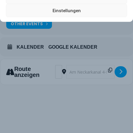
Mannheimer Hockey Club
Einstellungen
Am Neckarkanal 4-8
OTHER EVENTS
KALENDER
GOOGLE KALENDER
Address - Herren MHC vs. TSV Mannhe
Destination Address - Herren MH
Route
anzeigen