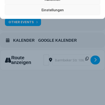
Ort
Harvestehuder Tennis- und Hockey-Club e.V.
Einstellungen
Barmbeker Str. 106, 22303 Hamburg
OTHER EVENTS
KALENDER
GOOGLE KALENDER
Address - Harvestehuder THC vs. Herre
Destination Address - Harvestehu
Route
anzeigen