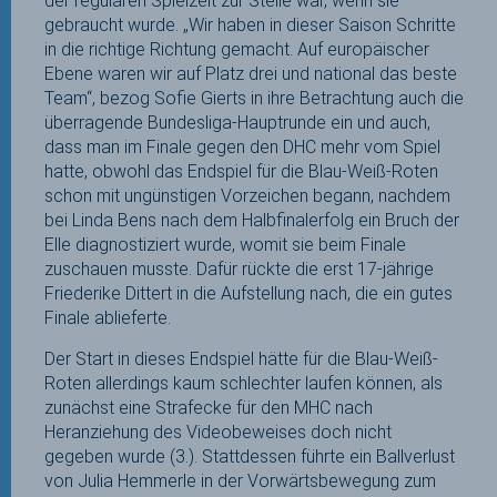
der regulären Spielzeit zur Stelle war, wenn sie
gebraucht wurde. „Wir haben in dieser Saison Schritte
in die richtige Richtung gemacht. Auf europäischer
Ebene waren wir auf Platz drei und national das beste
Team“, bezog Sofie Gierts in ihre Betrachtung auch die
überragende Bundesliga-Hauptrunde ein und auch,
dass man im Finale gegen den DHC mehr vom Spiel
hatte, obwohl das Endspiel für die Blau-Weiß-Roten
schon mit ungünstigen Vorzeichen begann, nachdem
bei Linda Bens nach dem Halbfinalerfolg ein Bruch der
Elle diagnostiziert wurde, womit sie beim Finale
zuschauen musste. Dafür rückte die erst 17-jährige
Friederike Dittert in die Aufstellung nach, die ein gutes
Finale ablieferte.
Der Start in dieses Endspiel hätte für die Blau-Weiß-
Roten allerdings kaum schlechter laufen können, als
zunächst eine Strafecke für den MHC nach
Heranziehung des Videobeweises doch nicht
gegeben wurde (3.). Stattdessen führte ein Ballverlust
von Julia Hemmerle in der Vorwärtsbewegung zum