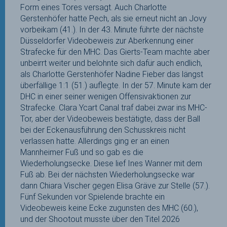
Form eines Tores versagt. Auch Charlotte
Gerstenhöfer hatte Pech, als sie erneut nicht an Jovy
vorbeikam (41.). In der 43. Minute führte der nächste
Düsseldorfer Videobeweis zur Aberkennung einer
Strafecke für den MHC. Das Gierts-Team machte aber
unbeirrt weiter und belohnte sich dafür auch endlich,
als Charlotte Gerstenhöfer Nadine Fieber das längst
überfällige 1:1 (51.) auflegte. In der 57. Minute kam der
DHC in einer seiner wenigen Offensivaktionen zur
Strafecke. Clara Ycart Canal traf dabei zwar ins MHC-
Tor, aber der Videobeweis bestätigte, dass der Ball
bei der Eckenausführung den Schusskreis nicht
verlassen hatte. Allerdings ging er an einen
Mannheimer Fuß und so gab es die
Wiederholungsecke. Diese lief Ines Wanner mit dem
Fuß ab. Bei der nächsten Wiederholungsecke war
dann Chiara Vischer gegen Elisa Gräve zur Stelle (57.).
Fünf Sekunden vor Spielende brachte ein
Videobeweis keine Ecke zugunsten des MHC (60.),
und der Shootout musste über den Titel 2026