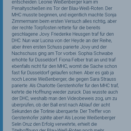
entscheiden. Leonie Weißenberger kam im
Penaltyschießen ins Tor der Blau-Weiß-Roten. Der
MHC musste beginnen, und eigentlich machte Sonja
Zimmermann beim ersten Versuch alles richtig, aber
der rechte Torpfosten rettete für die bereits
geschlagene Jovy. Friederike Heusgen traf für den
DHC. Nun war Lucina von der Heyde an der Reihe,
aber ihren ersten Schuss parierte Jovy und der
Nachschuss ging am Tor vorbei. Sophia Schwabe
erhöhte für Düsseldorf. Fiona Felber trat an und traf
ebenfalls nicht für den MHC, womit die Sache schon
fast für Düsseldorf gelaufen schien. Aber es gab ja
noch Leonie Weißenberger, die gegen Sara Strauss
parierte. Als Charlotte Gerstenhöfer für den MHC traf,
kehrte die Hoffnung wieder zurück. Das wusste auch
der DHC, weshalb man den Videobeweis zog, um zu
überprüfen, ob der Ball erst nach Ablauf der acht
Sekunden die Torlinie überquerte. Der Treffer von
Gerstenhöfer zählte aber! Als Leonie Weißenberger
Selin Oruz den Erfolg verwehrte, erhielt die
Titelhoffnung der Blau-Weiß-Roten noch mehr