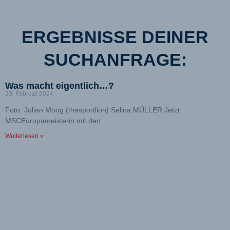
ERGEBNISSE DEINER
SUCHANFRAGE:
Seite
Seite
Seite
Seite
Seite
Was macht eigentlich…?
23. Februar 2024
Foto: Julian Moog (thesportlion) Selina MÜLLER Jetzt
MSCEuropameisterin mit den
Weiterlesen »