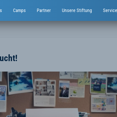
s
Camps
Partner
Unsere Stiftung
Servic
ucht!