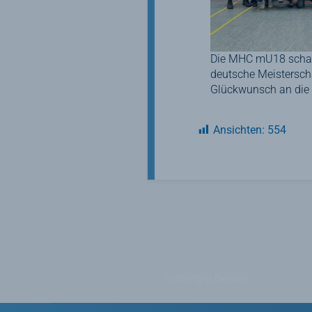
Die MHC mU18 schafft
deutsche Meistersch
Glückwunsch an die 
Ansichten:
554
←
Vorheriger Beitrag