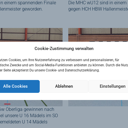
in einem spannenden Finale
Die MHC wU12 sind in einem
enmeister geworden.
gegen HCH HBW Hallenmeiste
Cookie-Zustimmung verwalten
utzen Cookies, um Ihre Nutzererfahrung zu verbessern und personalisieren, für
tische Zwecke und um Social-Media-Funktionen anbieten zu können. Durch die Nut
er Seite akzeptierst Du unsere Cookie- und Datenschutzerklärung.
Alle Cookies
Ablehnen
Einstellungen
6w Oberliga gewinnen nach
iel unsere U 16 Mädels im SO
gemeldeten U 14 Mädels