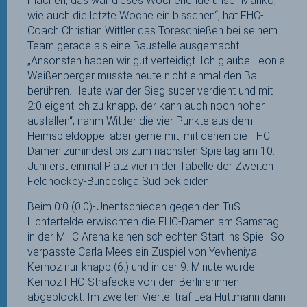
machen, das war dieses Wochenende unser Manko,
wie auch die letzte Woche ein bisschen“, hat FHC-
Coach Christian Wittler das Toreschießen bei seinem
Team gerade als eine Baustelle ausgemacht.
„Ansonsten haben wir gut verteidigt. Ich glaube Leonie
Weißenberger musste heute nicht einmal den Ball
berühren. Heute war der Sieg super verdient und mit
2:0 eigentlich zu knapp, der kann auch noch höher
ausfallen“, nahm Wittler die vier Punkte aus dem
Heimspieldoppel aber gerne mit, mit denen die FHC-
Damen zumindest bis zum nächsten Spieltag am 10.
Juni erst einmal Platz vier in der Tabelle der Zweiten
Feldhockey-Bundesliga Süd bekleiden.
Beim 0:0 (0:0)-Unentschieden gegen den TuS
Lichterfelde erwischten die FHC-Damen am Samstag
in der MHC Arena keinen schlechten Start ins Spiel. So
verpasste Carla Mees ein Zuspiel von Yevheniya
Kernoz nur knapp (6.) und in der 9. Minute wurde
Kernoz FHC-Strafecke von den Berlinerinnen
abgeblockt. Im zweiten Viertel traf Lea Hüttmann dann