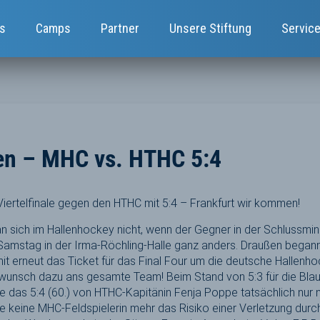
s
Camps
Partner
Unsere Stiftung
Servic
en – MHC vs. HTHC 5:4
ertelfinale gegen den HTHC mit 5:4 – Frankfurt wir kommen!
n sich im Hallenhockey nicht, wenn der Gegner in der Schlussmin
amstag in der Irma-Röchling-Halle ganz anders. Draußen bega
amit erneut das Ticket für das Final Four um die deutsche Hallen
kwunsch dazu ans gesamte Team! Beim Stand von 5:3 für die Bl
tte das 5:4 (60.) von HTHC-Kapitänin Fenja Poppe tatsächlich nur 
keine MHC-Feldspielerin mehr das Risiko einer Verletzung durch