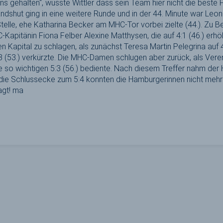
ns gehalten“, wusste Wittler dass sein Team hier nicht die beste 
dshut ging in eine weitere Runde und in der 44. Minute war Leo
elle, ehe Katharina Becker am MHC-Tor vorbei zielte (44.). Zu Be
-Kapitänin Fiona Felber Alexine Matthysen, die auf 4:1 (46.) er
n Kapital zu schlagen, als zunächst Teresa Martin Pelegrina auf 4
:3 (53.) verkürzte. Die MHC-Damen schlugen aber zurück, als Ve
so wichtigen 5:3 (56.) bediente. Nach diesem Treffer nahm der
 die Schlussecke zum 5:4 konnten die Hamburgerinnen nicht mehr
agt! ma