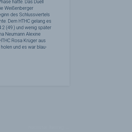
Phase hatte. Das Duell
nie Weißenberger
ginn des Schlussviertels
höhte. Dem HTHC gelang es
:2 (49.) und wenig später
rena Neumann Alexine
 HTHC Rosa Krüger aus
 holen und es war blau-
Nächster Beitrag
→