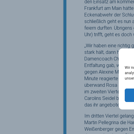
den Einsatz am kommend
Frankfurt am Main hätt
Eckenabwehr der Schlus
schließlich geht es nu
feiern durften. Übrige
Uhr) trifft, geht es do
„Wir haben eine richtig 
stark hält, dann hätten
Damencoach Christian W
Entfaltung gab, währen
Wir n
gegen Alexine Matthysen
analy
Minute reagierte dann a
unser
überwand Rosa Krüger zu
im zweiten Viertel holte
Carolins Seidel beteili
das ihr angebotene freie
Im dritten Viertel gela
Martin Pellegrina die H
Weißenberger gegen Emil