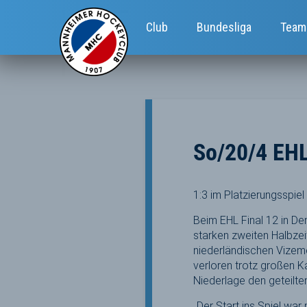
Club
Bundesliga
Team
So/20/4 EHL
1:3 im Platzierungsspi
Beim EHL Final 12 in D
starken zweiten Halbze
niederländischen Vizem
verloren trotz großen Ka
Niederlage den geteilten
„Der Start ins Spiel war