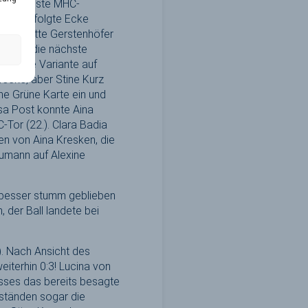
 die nächste MHC-
und so folgte Ecke
n Charlotte Gerstenhöfer
 Waard die nächste
ost eine Variante auf
fecke, aber Stine Kurz
ne Grüne Karte ein und
sa Post konnte Aina
Tor (22.). Clara Badia
en von Aina Kresken, die
eumann auf Alexine
n besser stumm geblieben
 der Ball landete bei
). Nach Ansicht des
iterhin 0:3! Lucina von
sses das bereits besagte
mständen sogar die