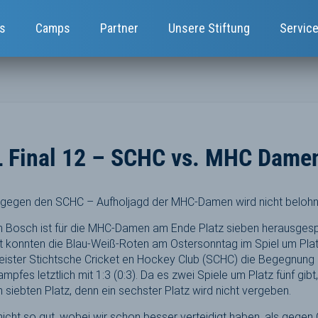
s
Camps
Partner
Unsere Stiftung
Servic
 Final 12 – SCHC vs. MHC Damen
el gegen den SCHC – Aufholjagd der MHC-Damen wird nicht belohn
en Bosch ist für die MHC-Damen am Ende Platz sieben herausgesp
it konnten die Blau-Weiß-Roten am Ostersonntag im Spiel um Pla
eister Stichtsche Cricket en Hockey Club (SCHC) die Begegnung 
mpfes letztlich mit 1:3 (0:3). Da es zwei Spiele um Platz fünf gib
 siebten Platz, denn ein sechster Platz wird nicht vergeben.
 nicht so gut, wobei wir schon besser verteidigt haben, als gegen