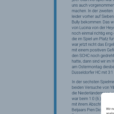
uns auch vorgenommen. D
machen. In der zweiten 
leider vorher auf Sieb
Bully bekommen. Das wa
von Lucina von der Heyd
noch einmal richtig en
die im Spiel um Platz fü
war jetzt nicht das Erg
mit einem positiven Gef
den SCHC noch gedreht
hatte, dann sind wir im 
am Ostermontag diesbez
Düsseldorfer HC mit 3:1
In der sechsten Spielm
beiden Versuche von Yi
die Niederländerinnen e
war beim 1:0 (6.) erstm
mit ihrem Abschluss das
Wir n
Beljaars Pien Dicke und 
analy