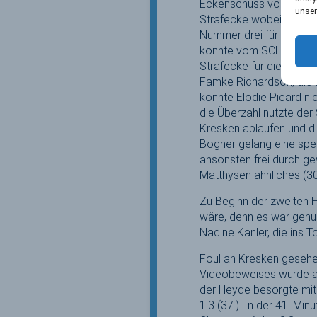
Eckenschuss von Lucina 
unser
Strafecke wobei Picard
Nummer drei für die Bla
konnte vom SCHC geklär
Strafecke für die Niede
Famke Richardson, die z
konnte Elodie Picard ni
die Überzahl nutzte der
Kresken ablaufen und d
Bogner gelang eine spek
ansonsten frei durch g
Matthysen ähnliches (30
Zu Beginn der zweiten H
wäre, denn es war genug
Nadine Kanler, die ins To
Foul an Kresken gesehen
Videobeweises wurde aus
der Heyde besorgte mit
1:3 (37.). In der 41. M