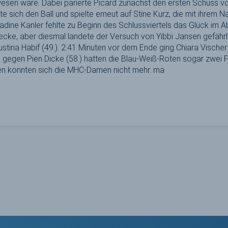
esen wäre. Dabei parierte Picard zunächst den ersten Schuss vo
 sich den Ball und spielte erneut auf Stine Kurz, die mit ihrem
adine Kanler fehlte zu Beginn des Schlussviertels das Glück im A
fecke, aber diesmal landete der Versuch von Yibbi Jansen gefährli
stina Habif (49.). 2:41 Minuten vor dem Ende ging Chiara Visch
 gegen Pien Dicke (58.) hatten die Blau-Weiß-Roten sogar zwei F
en konnten sich die MHC-Damen nicht mehr. ma