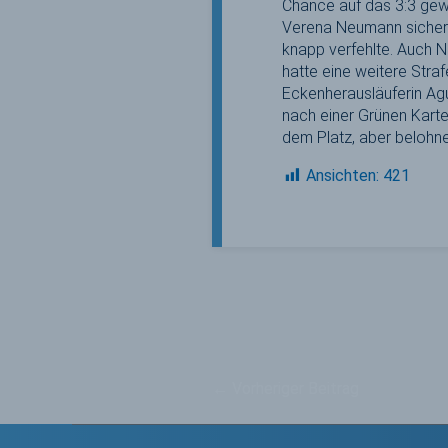
Chance auf das 3:3 gew
Verena Neumann sicherte
knapp verfehlte. Auch N
hatte eine weitere Stra
Eckenherausläuferin Agu
nach einer Grünen Karte
dem Platz, aber belohn
Ansichten:
421
←
Vorheriger Beitrag