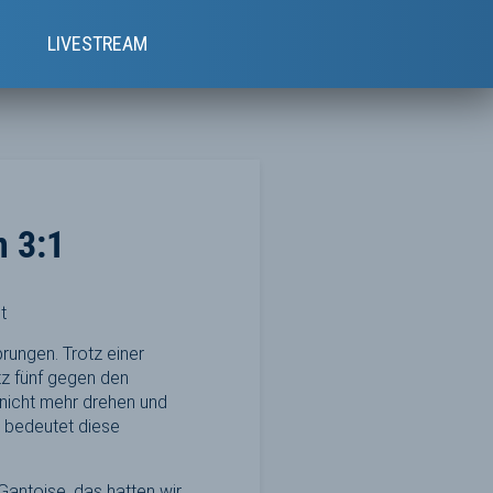
e
LIVESTREAM
 3:1
t
rungen. Trotz einer
tz fünf gegen den
nicht mehr drehen und
t, bedeutet diese
 Gantoise, das hatten wir