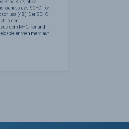
n Stine Kurz, aber
 Nachschuss das SCHC-Tor
bschluss (48.). Der SCHC
ch in der
er aus dem MHC-Tor und
eldspielerinnen mehr auf
Nächster Beitrag
→