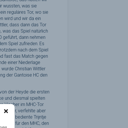
ir wussten, was sie
in reguläres Tor, wo sie
 wird und wir da ein
tler, dass dann das Tor
 was das Spiel natürlich
:0 geführt, dann nehmen
dem Spiel zufrieden. Es
 trotzdem nach dem Spiel
 und fast das Match gegen
de einer Niederlage
 wurde Christian Wittler
ang der Gantoise HC den
von der Heyde die ersten
e und diesmal spielten
ara Vischer im MHC-Tor
chläger, verfehlte aber
 Seite bediente Trijntje
trafecke für den MHC, den
tzung