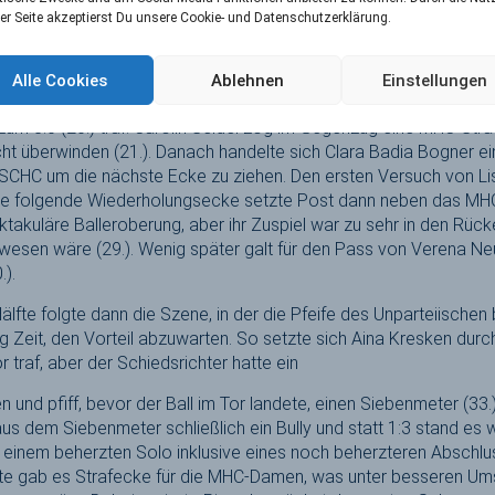
von der Heyde parierte Elodie Picard (12.). Aber es gab gleich
er Seite akzeptierst Du unsere Cookie- und Datenschutzerklärung.
 den Versuch von MHC-Kapitänin Stine Kurz gefährlich abwehrte 
u-Weiß-Roten, aber der Versuch der Ablage auf die Hereingeberi
t werden (13.). Im zweiten Viertel holte SCHC-Kapitänin Xan de
Alle Cookies
Ablehnen
Einstellungen
rländerinnen, diese spielten über Maud van den Heuvel und Lisa P
um 3:0 (20.) traf. Carolin Seidel zog im Gegenzug eine MHC-Stra
cht überwinden (21.). Danach handelte sich Clara Badia Bogner ei
 SCHC um die nächste Ecke zu ziehen. Den ersten Versuch von Li
ie folgende Wiederholungsecke setzte Post dann neben das MHC-
takuläre Balleroberung, aber ihr Zuspiel war zu sehr in den Rück
ewesen wäre (29.). Wenig später galt für den Pass von Verena N
.).
älfte folgte dann die Szene, in der die Pfeife des Unparteiische
 Zeit, den Vorteil abzuwarten. So setzte sich Aina Kresken durch,
r traf, aber der Schiedsrichter hatte ein
 und pfiff, bevor der Ball im Tor landete, einen Siebenmeter (33.
 dem Siebenmeter schließlich ein Bully und statt 1:3 stand es we
 einem beherzten Solo inklusive eines noch beherzteren Abschlu
inute gab es Strafecke für die MHC-Damen, was unter besseren U