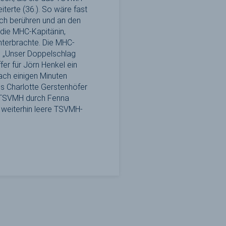
iterte (36.). So wäre fast
och berühren und an den
 die MHC-Kapitänin,
nterbrachte. Die MHC-
e. „Unser Doppelschlag
er für Jörn Henkel ein
ach einigen Minuten
es Charlotte Gerstenhöfer
r TSVMH durch Fenna
s weiterhin leere TSVMH-