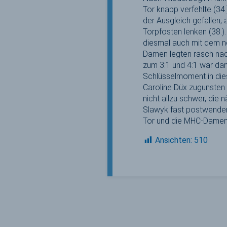
Tor knapp verfehlte (34.
der Ausgleich gefallen
Torpfosten lenken (38.).
diesmal auch mit dem n
Damen legten rasch nach
zum 3:1 und 4:1 war dan
Schlüsselmoment in die
Caroline Düx zugunsten 
nicht allzu schwer, di
Slawyk fast postwendend
Tor und die MHC-Damen
Ansichten:
510