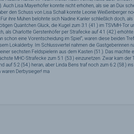
). Auch Lisa Mayerhöfer konnte nicht erhöhen, als sie an Düx sche
, aber den Schuss von Lisa Schall konnte Leonie Weißenberger n
 Für ihre Mühen belohnte sich Nadine Kanler schließlich doch, als
ötigen Quäntchen Glück, die Kugel zum 3:1 (41.) im TSVMH-Tor u
, als Charlotte Gerstenhöfer per Strafecke auf 4:1 (42.) erhöht
n schon eine Vorentscheidung im Spiel“, waren diese beiden Treff
sem Lokalderby. Im Schlussviertel nahmen die Gastgeberinnen n
einer sechsten Feldspielerin aus dem Kasten (51.). Das machte 
e nächste MHC-Strafecke zum 5:1 (53.) einzunetzen. Zwar kam de
 auf 5:2 (54.) heran, aber Linda Bens traf noch zum 6:2 (58.) in
 waren Derbysieger! ma