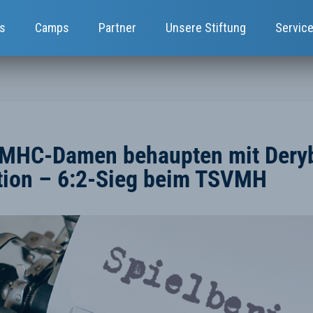
s
Camps
Partner
Unsere Stiftung
Servic
 MHC-Damen behaupten mit Deryb
tion – 6:2-Sieg beim TSVMH