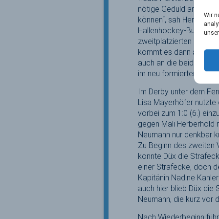
nötige Geduld an den Ta
Wir n
können“, sah Henkel sei
analy
Hallenhockey-Bundeslig
unser
zweitplatzierten Münchn
kommt es dann an gleic
auch an die beiden jün
im neu formierten Team 
Im Derby unter dem Fer
Lisa Mayerhöfer nutzte
vorbei zum 1:0 (6.) ein
gegen Mali Herberhold m
Neumann nur denkbar kn
Zu Beginn des zweiten V
konnte Düx die Strafec
einer Strafecke, doch 
Kapitänin Nadine Kanler
auch hier blieb Düx die 
Neumann, die kurz vor d
Nach Wiederbeginn führt