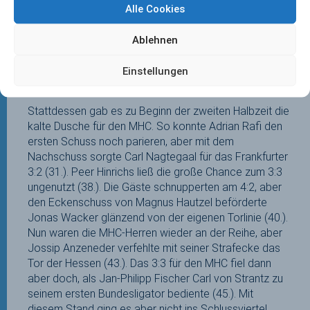
Alle Cookies
bejubeln. Die Gelegenheit selbst in Führung zu gehen,
ließen die MHC-Herren aber aus, als Luis Holste mit
einer Strafecke an Doufrain scheiterte (29.) und wenig
Ablehnen
später auch das Zusammenspiel zwischen Tim
Seagon und Lenn Hoffmann keinen Erfolg brachte,
Einstellungen
weil Hoffmann das SC 80-Tor knapp verfehlte (30.).
Stattdessen gab es zu Beginn der zweiten Halbzeit die
kalte Dusche für den MHC. So konnte Adrian Rafi den
ersten Schuss noch parieren, aber mit dem
Nachschuss sorgte Carl Nagtegaal für das Frankfurter
3:2 (31.). Peer Hinrichs ließ die große Chance zum 3:3
ungenutzt (38.). Die Gäste schnupperten am 4:2, aber
den Eckenschuss von Magnus Hautzel beförderte
Jonas Wacker glänzend von der eigenen Torlinie (40.).
Nun waren die MHC-Herren wieder an der Reihe, aber
Jossip Anzeneder verfehlte mit seiner Strafecke das
Tor der Hessen (43.). Das 3:3 für den MHC fiel dann
aber doch, als Jan-Philipp Fischer Carl von Strantz zu
seinem ersten Bundesligator bediente (45.). Mit
diesem Stand ging es aber nicht ins Schlussviertel,