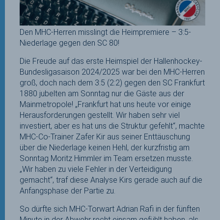
Den MHC-Herren misslingt die Heimpremiere – 3:5-
Niederlage gegen den SC 80!
Die Freude auf das erste Heimspiel der Hallenhockey-
Bundesligasaison 2024/2025 war bei den MHC-Herren
groß, doch nach dem 3:5 (2:2) gegen den SC Frankfurt
1880 jubelten am Sonntag nur die Gäste aus der
Mainmetropole! „Frankfurt hat uns heute vor einige
Herausforderungen gestellt. Wir haben sehr viel
investiert, aber es hat uns die Struktur gefehlt“, machte
MHC-Co-Trainer Zafer Kir aus seiner Enttäuschung
über die Niederlage keinen Hehl, der kurzfristig am
Sonntag Moritz Himmler im Team ersetzen musste.
„Wir haben zu viele Fehler in der Verteidigung
gemacht“, traf diese Analyse Kirs gerade auch auf die
Anfangsphase der Partie zu.
So dürfte sich MHC-Torwart Adrian Rafi in der fünften
Minute in der Abwehr recht einsam gefühlt haben, als