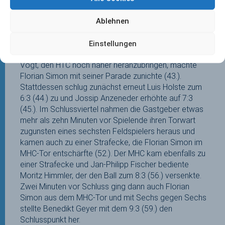
wieder her, was auch den Halbzeitstand darstellte.
Zu Beginn des dritten Viertels baute Luis Holste mit
Ablehnen
dem 5:2 (33.) den Vorsprung auf drei Tore aus, aber
John-Paul Britz konnte einen Siebenmeter für die
Einstellungen
Kickers zum 5:3 (36.) verwandeln. Die Chance von
Vogt, den HTC noch näher heranzubringen, machte
Florian Simon mit seiner Parade zunichte (43.).
Stattdessen schlug zunächst erneut Luis Holste zum
6:3 (44.) zu und Jossip Anzeneder erhöhte auf 7:3
(45.). Im Schlussviertel nahmen die Gastgeber etwas
mehr als zehn Minuten vor Spielende ihren Torwart
zugunsten eines sechsten Feldspielers heraus und
kamen auch zu einer Strafecke, die Florian Simon im
MHC-Tor entschärfte (52.). Der MHC kam ebenfalls zu
einer Strafecke und Jan-Philipp Fischer bediente
Moritz Himmler, der den Ball zum 8:3 (56.) versenkte.
Zwei Minuten vor Schluss ging dann auch Florian
Simon aus dem MHC-Tor und mit Sechs gegen Sechs
stellte Benedikt Geyer mit dem 9:3 (59.) den
Schlusspunkt her.