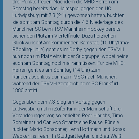
drei Punkte freuen. Nachdem die MHC-Herren am
Samstag bereits das Heimspiel gegen den HC
Ludwigsburg mit 7:3 (2:1) gewonnen hatten, buchten
sie somit am Sonntag durch die 4:6-Niederlage des
Münchner SC beim TSV Mannheim Hockey bereits
sicher den Platz im Viertelfinale. Dazu herzlichen
Glückwunsch! Am kommenden Samstag (15 Uhr/Irma-
Röchling-Halle) geht es im Derby gegen den TSVMH
nun noch um Platz eins in der Südgruppe, wobei beide
auch am Sonntag nochmal ranmüssen. Für die MHC-
Herren geht es am Sonntag (14 Uhr) zum
Rundenabschluss dann zum MSC nach München,
während der TSVMH zeitgleich beim SC Frankfurt
1880 antritt.
Gegenüber dem 7:3-Sieg am Vortag gegen
Ludwigsburg nahm Zafer Kir in der Mannschaft drei
Veränderungen vor, so erhielten Peer Hinrichs, Timo
Schreiner und Carl von Strantz eine Pause. Für sie
rückten Mario Schachner, Lenn Hoffmann und Jonas
Wacker ins Team. In Stuttgart legten die Blau-Weiß-