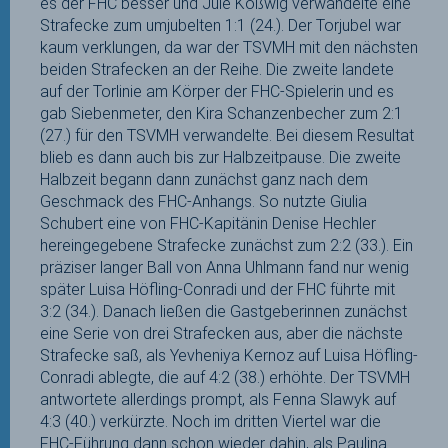
es der FHC besser und Jule Koßwig verwandelte eine
Strafecke zum umjubelten 1:1 (24.). Der Torjubel war
kaum verklungen, da war der TSVMH mit den nächsten
beiden Strafecken an der Reihe. Die zweite landete
auf der Torlinie am Körper der FHC-Spielerin und es
gab Siebenmeter, den Kira Schanzenbecher zum 2:1
(27.) für den TSVMH verwandelte. Bei diesem Resultat
blieb es dann auch bis zur Halbzeitpause. Die zweite
Halbzeit begann dann zunächst ganz nach dem
Geschmack des FHC-Anhangs. So nutzte Giulia
Schubert eine von FHC-Kapitänin Denise Hechler
hereingegebene Strafecke zunächst zum 2:2 (33.). Ein
präziser langer Ball von Anna Uhlmann fand nur wenig
später Luisa Höfling-Conradi und der FHC führte mit
3:2 (34.). Danach ließen die Gastgeberinnen zunächst
eine Serie von drei Strafecken aus, aber die nächste
Strafecke saß, als Yevheniya Kernoz auf Luisa Höfling-
Conradi ablegte, die auf 4:2 (38.) erhöhte. Der TSVMH
antwortete allerdings prompt, als Fenna Slawyk auf
4:3 (40.) verkürzte. Noch im dritten Viertel war die
FHC-Führung dann schon wieder dahin, als Paulina