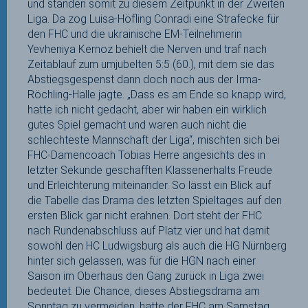
und standen somit zu diesem Zeitpunkt in der Zweiten
Liga. Da zog Luisa-Höfling Conradi eine Strafecke für
den FHC und die ukrainische EM-Teilnehmerin
Yevheniya Kernoz behielt die Nerven und traf nach
Zeitablauf zum umjubelten 5:5 (60.), mit dem sie das
Abstiegsgespenst dann doch noch aus der Irma-
Röchling-Halle jagte. „Dass es am Ende so knapp wird,
hatte ich nicht gedacht, aber wir haben ein wirklich
gutes Spiel gemacht und waren auch nicht die
schlechteste Mannschaft der Liga“, mischten sich bei
FHC-Damencoach Tobias Herre angesichts des in
letzter Sekunde geschafften Klassenerhalts Freude
und Erleichterung miteinander. So lässt ein Blick auf
die Tabelle das Drama des letzten Spieltages auf den
ersten Blick gar nicht erahnen. Dort steht der FHC
nach Rundenabschluss auf Platz vier und hat damit
sowohl den HC Ludwigsburg als auch die HG Nürnberg
hinter sich gelassen, was für die HGN nach einer
Saison im Oberhaus den Gang zurück in Liga zwei
bedeutet. Die Chance, dieses Abstiegsdrama am
Sonntag zu vermeiden, hatte der FHC am Samstag