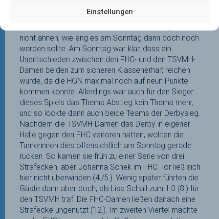
geschafft haben, das heute schon zu entscheiden,
Einstellungen
aber die Ausgangslage für morgen ist gut“, konnte
Tobias Herre auf der Rückreise aus Nürnberg noch
nicht ahnen, wie eng es am Sonntag dann doch noch
werden sollte. Am Sonntag war klar, dass ein
Unentschieden zwischen den FHC- und den TSVMH-
Damen beiden zum sicheren Klassenerhalt reichen
würde, da die HGN maximal noch auf neun Punkte
kommen konnte. Allerdings war auch für den Sieger
dieses Spiels das Thema Abstieg kein Thema mehr,
und so lockte dann auch beide Teams der Derbysieg.
Nachdem die TSVMH-Damen das Derby in eigener
Halle gegen den FHC verloren hatten, wollten die
Turnerinnen dies offensichtlich am Sonntag gerade
rücken. So kamen sie früh zu einer Serie von drei
Strafecken, aber Johanna Schek im FHC-Tor ließ sich
hier nicht überwinden (4./5.). Wenig später führten die
Gäste dann aber doch, als Lisa Schall zum 1:0 (8.) für
den TSVMH traf. Die FHC-Damen ließen danach eine
Strafecke ungenutzt (12.). Im zweiten Viertel machte