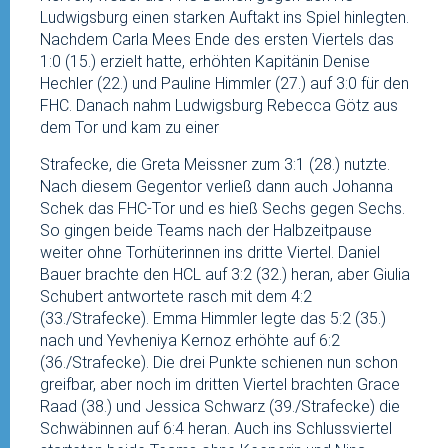
Ludwigsburg einen starken Auftakt ins Spiel hinlegten.
Nachdem Carla Mees Ende des ersten Viertels das
1:0 (15.) erzielt hatte, erhöhten Kapitänin Denise
Hechler (22.) und Pauline Himmler (27.) auf 3:0 für den
FHC. Danach nahm Ludwigsburg Rebecca Götz aus
dem Tor und kam zu einer
Strafecke, die Greta Meissner zum 3:1 (28.) nutzte.
Nach diesem Gegentor verließ dann auch Johanna
Schek das FHC-Tor und es hieß Sechs gegen Sechs.
So gingen beide Teams nach der Halbzeitpause
weiter ohne Torhüterinnen ins dritte Viertel. Daniel
Bauer brachte den HCL auf 3:2 (32.) heran, aber Giulia
Schubert antwortete rasch mit dem 4:2
(33./Strafecke). Emma Himmler legte das 5:2 (35.)
nach und Yevheniya Kernoz erhöhte auf 6:2
(36./Strafecke). Die drei Punkte schienen nun schon
greifbar, aber noch im dritten Viertel brachten Grace
Raad (38.) und Jessica Schwarz (39./Strafecke) die
Schwäbinnen auf 6:4 heran. Auch ins Schlussviertel