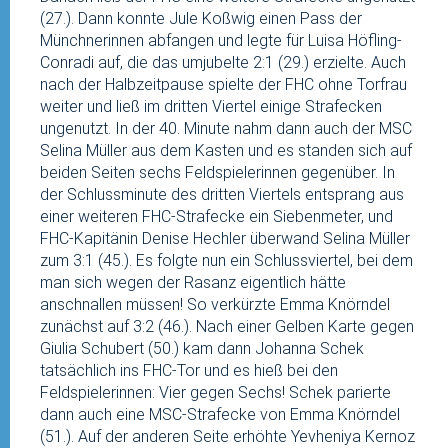
(27.). Dann konnte Jule Koßwig einen Pass der
Münchnerinnen abfangen und legte für Luisa Höfling-
Conradi auf, die das umjubelte 2:1 (29.) erzielte. Auch
nach der Halbzeitpause spielte der FHC ohne Torfrau
weiter und ließ im dritten Viertel einige Strafecken
ungenutzt. In der 40. Minute nahm dann auch der MSC
Selina Müller aus dem Kasten und es standen sich auf
beiden Seiten sechs Feldspielerinnen gegenüber. In
der Schlussminute des dritten Viertels entsprang aus
einer weiteren FHC-Strafecke ein Siebenmeter, und
FHC-Kapitänin Denise Hechler überwand Selina Müller
zum 3:1 (45.). Es folgte nun ein Schlussviertel, bei dem
man sich wegen der Rasanz eigentlich hätte
anschnallen müssen! So verkürzte Emma Knörndel
zunächst auf 3:2 (46.). Nach einer Gelben Karte gegen
Giulia Schubert (50.) kam dann Johanna Schek
tatsächlich ins FHC-Tor und es hieß bei den
Feldspielerinnen: Vier gegen Sechs! Schek parierte
dann auch eine MSC-Strafecke von Emma Knörndel
(51.). Auf der anderen Seite erhöhte Yevheniya Kernoz