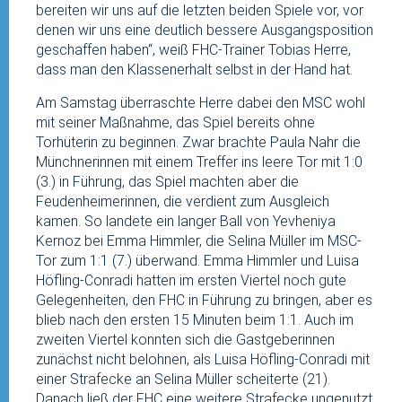
bereiten wir uns auf die letzten beiden Spiele vor, vor
denen wir uns eine deutlich bessere Ausgangsposition
geschaffen haben“, weiß FHC-Trainer Tobias Herre,
dass man den Klassenerhalt selbst in der Hand hat.
Am Samstag überraschte Herre dabei den MSC wohl
mit seiner Maßnahme, das Spiel bereits ohne
Torhüterin zu beginnen. Zwar brachte Paula Nahr die
Münchnerinnen mit einem Treffer ins leere Tor mit 1:0
(3.) in Führung, das Spiel machten aber die
Feudenheimerinnen, die verdient zum Ausgleich
kamen. So landete ein langer Ball von Yevheniya
Kernoz bei Emma Himmler, die Selina Müller im MSC-
Tor zum 1:1 (7.) überwand. Emma Himmler und Luisa
Höfling-Conradi hatten im ersten Viertel noch gute
Gelegenheiten, den FHC in Führung zu bringen, aber es
blieb nach den ersten 15 Minuten beim 1:1. Auch im
zweiten Viertel konnten sich die Gastgeberinnen
zunächst nicht belohnen, als Luisa Höfling-Conradi mit
einer Strafecke an Selina Müller scheiterte (21).
Danach ließ der FHC eine weitere Strafecke ungenutzt