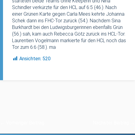
starteten beide Teams ohne Keeperin und Nina
Schindler verkürzte für den HCL auf 6:5 (46.). Nach
einer Grünen Karte gegen Carla Mees kehrte Johanna
Schek dann ins FHC-Tor zurück (54.). Nachdem Sina
Burkhardt bei den Ludwigsburgerinnen ebenfalls Grün
(56.) sah, kam auch Rebecca Götz zurück ins HCL-Tor.
Laurentien Vogelmann markierte für den HCL noch das
Tor zum 6:6 (58.). ma
Ansichten:
520
←
Vorheriger Beitrag
Nächster Beitrag
→