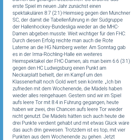
erste Spiel im neuen Jahr zunächst einen
spektakulären 8:7 (2:1)-Heimsieg gegen den Münchner
SC, der damit die Tabellenführung in der Südgruppe
der Hallenhockey-Bundesliga wieder an die MHC-
Damen abgeben musste. Weit wichtiger für den FHC:
Durch diesen Erfolg reichte man auch die Rote
Laterne an die HG Nürnberg weiter. Am Sonntag gab
es in der Irma-Röchling-Halle ein weiteres
Heimspektakel der FHC-Damen, als man beim 6:6 (3:1)
gegen den HC Ludwigsburg einen Punkt am
Neckarplatt behielt, der im Kampf um den
Klassenerhalt noch Gold wert sein könnte. „Ich bin
zufrieden mit dem Wochenende, die Mädels haben
wieder alles reingehauen. Gestern sind wir im Spiel
aufs leere Tor mit 8:4 in Führung gegangen, heute
haben wir zwei, drei Chancen aufs leere Tor wieder
nicht genutzt. Die Mädels hätten sich auch heute die
drei Punkte verdient gehabt und mit etwas Glück wäre
das auch drin gewesen. Trotzdem ist es top, mit vier
Punkten aus dem Wochenende zu gehen. Jetzt