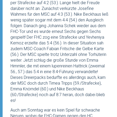
per Strafecke auf 4:2 (53.). Lange hielt die Freude
darüber nicht an. Zunächst verkürzte Josefine
Wahmes für den MSC auf 4:3 (53.). Nike Beckhaus ließ
wenig später sogar mit dem 4:4 (54.) den Ausgleich
folgen. Danach ging Johanna Schek wieder aus dem
FHC-Tor und es wurde erneut Sechs gegen Sechs
gespielt! Der FHC zog eine Strafecke und Yevheniya
Kernoz erzielte das 5:4 (56.). In dieser Situation sah
zudem MSC-Coach Fabian Fritsche die Gelbe Karte
(56.). Der MSC spielte trotz Unterzahl ohne Torhüterin
weiter. Jetzt schlug die große Stunde von Emma
Himmler, die mit einem lupenreinen Hattrick (zweimal
56., 57.) das 5:4 in eine 8:4-Führung verwandelte!
Dieses Dreierpacks bedurfte es allerdings auch, kam
der MSC doch durch Timea Tripps (59./Strafecke),
Emma Knörndel (60.) und Nike Beckhaus
(60./Strafecke) noch auf 8:7 heran, doch dabei blieb
es!
Auch am Sonntag war es kein Spiel für schwache
Nerven, wobei die FHC-Damen gegen den HC