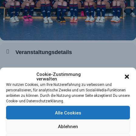
Veranstaltungsdetails
Cookie-Zustimmung
verwalten
Wir nutzen Cookies, um Ihre Nutzererfahrung zu verbessern und
Zeit
personalisieren, für analytische Zwecke und um Social-Media-Funktionen
anbieten zu können. Durch die Nutzung unserer Seite akzeptierst Du unsere
31. Oktober 2026
0:00
-
0:00
(GMT+01:00)
Cookie- und Datenschutzerklärung.
Alle Cookies
Ort
Ablehnen
Mannheimer Hockey Club
Am Neckarkanal 4-8