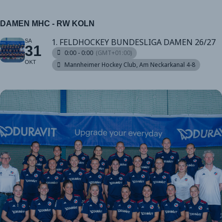
DAMEN MHC - RW KÖLN
1. FELDHOCKEY BUNDESLIGA DAMEN 26/27
SA
31
0:00 - 0:00
(GMT+01:00)
OKT
Mannheimer Hockey Club
, Am Neckarkanal 4-8