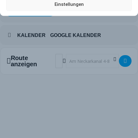
Einstellungen
OTHER EVENTS
KALENDER
GOOGLE KALENDER
Address - Damen MHC - RW Köln [vdWnC
Destination Address - Damen MHC 
Route
anzeigen